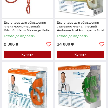
Екстендер для збільшення
Екстендер для збільшення
члена чорно-червоний
статевого члена тілесний
Bdsm4u Penis Massage Roller
Andromedical Andropenis Gold
JelQ Кайф
Кайф
Готово до відправки
Готово до відправки
2 306
14 000
₴
₴
Купити
Купити