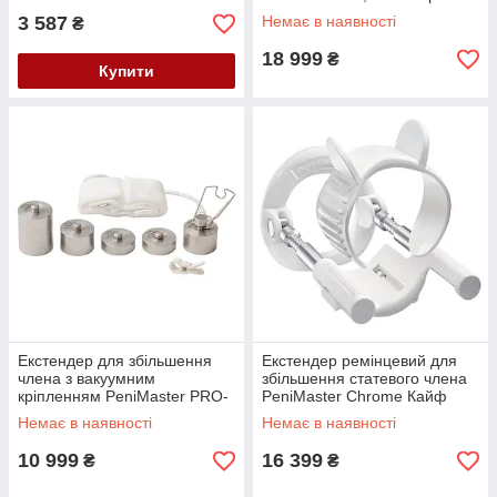
Кайф
3 587
Немає в наявності
₴
18 999
₴
Купити
Екстендер для збільшення
Екстендер ремінцевий для
члена з вакуумним
збільшення статевого члена
кріпленням PeniMaster PRO-
PeniMaster Chrome Кайф
Upgrade Kit III Hang Кайф
Немає в наявності
Немає в наявності
10 999
16 399
₴
₴