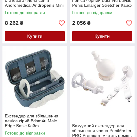
статевого члена синій
пеніса чорний Bdsm4u Luvkis
Andromedical Andropenis Mini
Penis Enlarger Stretcher Кайф
Blue Кайф
Готово до відправки
Готово до відправки
8 262
2 056
₴
₴
Купити
Купити
Екстендер для збільшення
пеніса сірий Bdsm4u Male
Edge Basic Кайф
Вакуумний екстендер для
збільшення члена PeniMaster
Готово до відправки
PRO Premium, містить ремінь