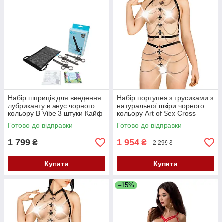
Набір шприців для введення
Набір портупея з трусиками з
лубриканту в анус чорного
натуральної шкіри чорного
кольору B Vibe 3 штуки Кайф
кольору Art of Sex Cross
розмір XS/M Кайф
Готово до відправки
Готово до відправки
1 799
1 954
₴
₴
2 299 ₴
Купити
Купити
–15%