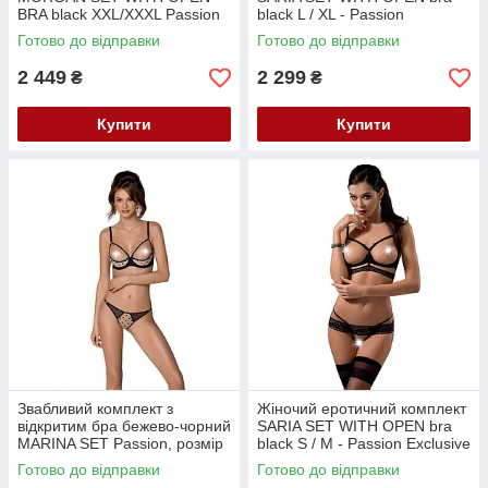
BRA black XXL/XXXL Passion
black L / XL - Passion
Кайф
Exclusive Кайф
Готово до відправки
Готово до відправки
2 449
2 299
₴
₴
Купити
Купити
Звабливий комплект з
Жіночий еротичний комплект
відкритим бра бежево-чорний
SARIA SET WITH OPEN bra
MARINA SET Passion, розмір
black S / M - Passion Exclusive
S/M Кайф
Кайф
Готово до відправки
Готово до відправки