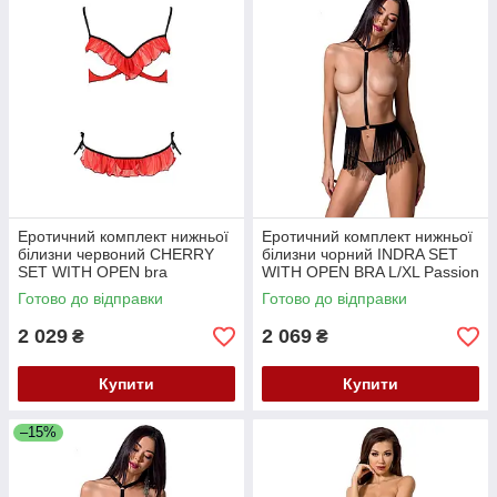
Еротичний комплект нижньої
Еротичний комплект нижньої
білизни червоний CHERRY
білизни чорний INDRA SET
SET WITH OPEN bra
WITH OPEN BRA L/XL Passion
XXL/XXXL Passion Exclusive
Exclusive Кайф
Готово до відправки
Готово до відправки
Кайф
2 029
2 069
₴
₴
Купити
Купити
–15%