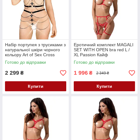
Набір портупея з трусиками з
Еротичний комплект MAGALI
натуральної шкіри чорного
SET WITH OPEN bra red L /
кольору Art of Sex Cross
XL Passion Кайф
розмір L/2XL Кайф
Готово до відправки
Готово до відправки
2 299
1 996
₴
₴
2 349 ₴
Купити
Купити