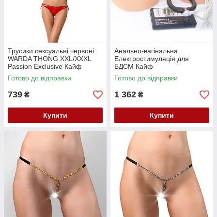
Трусики сексуальні червоні
Анально-вагінальна
WARDA THONG XXL/XXXL
Електростимуляція для
Passion Exclusive Кайф
БДСМ Кайф
Готово до відправки
Готово до відправки
739
1 362
₴
₴
Купити
Купити