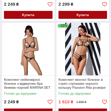
2 249
2 299
₴
₴
Купити
Купити
–15%
Комплект неймовірної
Комплект жіночої білизни зі
білизни з відвертим бра
стреп стрічками чорного
бежево-чорний MARINA SET
кольору Passion Rita розміри
Passion, розмір XXL/XXXL
S M Кайф
Готово до відправки
Готово до відправки
Кайф
2 249
1 610
₴
₴
1 895 ₴