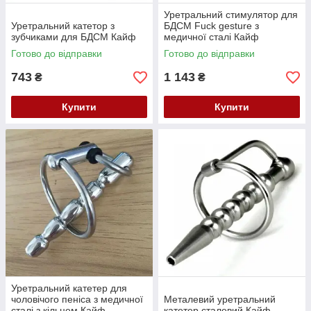
Уретральний стимулятор для
Уретральний катетор з
БДСМ Fuck gesture з
зубчиками для БДСМ Кайф
медичної сталі Кайф
Готово до відправки
Готово до відправки
743
1 143
₴
₴
Купити
Купити
Уретральний катетер для
чоловічого пеніса з медичної
Металевий уретральний
сталі з кільцем Кайф
катетер сталевий Кайф