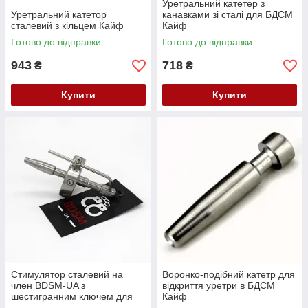
Уретральний катетер з
Уретральний катетор
канавками зі сталі для БДСМ
сталевий з кільцем Кайф
Кайф
Готово до відправки
Готово до відправки
943
718
₴
₴
Купити
Купити
Стимулятор сталевий на
Воронко-подібний катетр для
член BDSM-UA з
відкриття уретри в БДСМ
шестигранним ключем для
Кайф
БДСМ Кайф