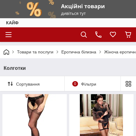
КАЙФ
Товари та послуги
Еротична білизна
Жіноча еротичн
Колготки
Сортування
0
Фільтри