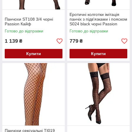
Еротичні колготки імітація
Панчохи ST108 3/4 чорні
панчіх з підв'язками і пояском
Passion Кайф
S024 black чорні Passion
пристрасть Кайф
Готово до відправки
Готово до відправки
1 139
779
₴
₴
Купити
Купити
Панчохи сексуальні TI019