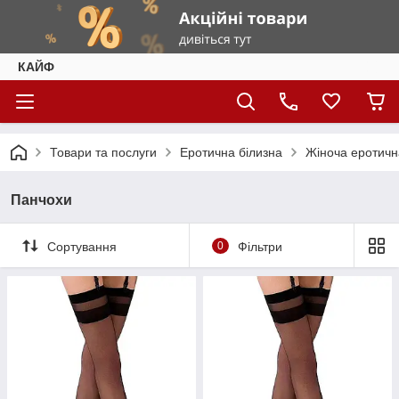
КАЙФ
Товари та послуги
Еротична білизна
Жіноча еротичн
Панчохи
Сортування
0
Фільтри