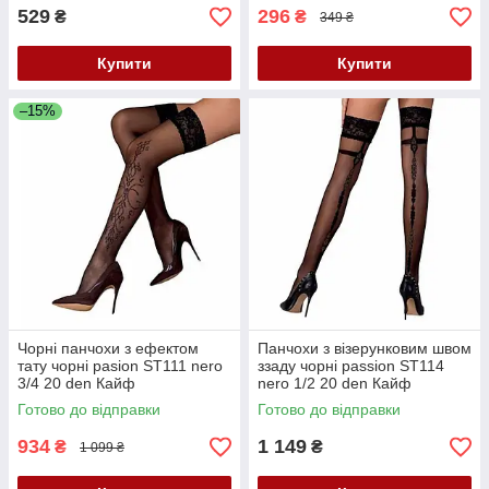
529
296
₴
₴
349 ₴
Купити
Купити
–15%
Чорні панчохи з ефектом
Панчохи з візерунковим швом
тату чорні pasion ST111 nero
ззаду чорні passion ST114
3/4 20 den Кайф
nero 1/2 20 den Кайф
Готово до відправки
Готово до відправки
934
1 149
₴
₴
1 099 ₴