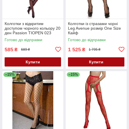
Колготки з відкритим
Колготки із стразами чорні
доступом чорного кольору 20
Leg Avenue розмір One Size
ден Passion TIOPEN 023
Кайф
розміри 1/2 Кайф
Готово до відправки
Готово до відправки
585
1 525
₴
₴
689 ₴
1 795 ₴
Купити
Купити
–15%
–15%