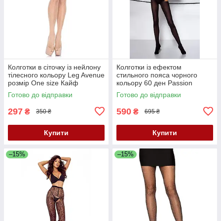
Колготки в сіточку із нейлону
Колготки із ефектом
тілесного кольору Leg Avenue
стильного пояса чорного
розмір Оne size Кайф
кольору 60 ден Passion
Tiopen модель 005 розмір 3/4
Готово до відправки
Готово до відправки
Кайф
297
590
₴
₴
350 ₴
695 ₴
Купити
Купити
–15%
–15%