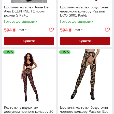
Еротичні колготки Anne De
Еротичні колготки бодістокінг
Ales DELPHINE T1 чорні
червоного кольору Passion
розмір S Кайф
ECO S001 Кайф
Готово до відправки
Готово до відправки
594
594
₴
₴
699 ₴
699 ₴
Купити
Купити
–15%
–15%
Колготки з відкритим
Еротичні колготки бодістокінг
доступом чорного кольору 20
чорного кольору Passion Eco