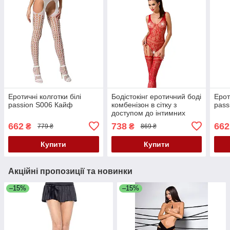
Еротичні колготки білі
Бодістокінг еротичний боді
Ерот
passion S006 Кайф
комбенізон в сітку з
pass
доступом до інтимних
місць Червоний passion
662
738
662
₴
₴
779 ₴
869 ₴
BS051 розмір S Кайф
Купити
Купити
Акційні пропозиції та новинки
–15%
–15%