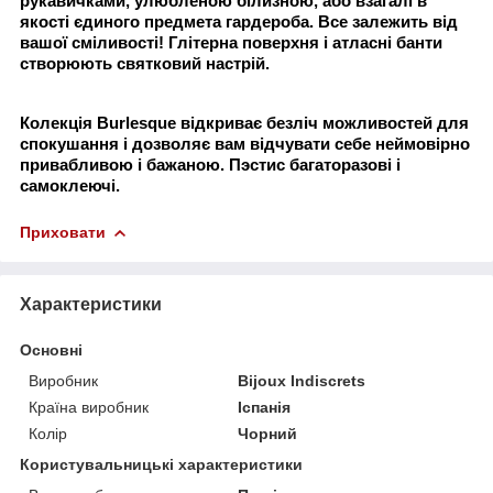
рукавичками, улюбленою білизною, або взагалі в
якості єдиного предмета гардероба. Все залежить від
вашої сміливості! Глітерна поверхня і атласні банти
створюють святковий настрій.
Колекція Burlesque відкриває безліч можливостей для
спокушання і дозволяє вам відчувати себе неймовірно
привабливою і бажаною. Пэстис багаторазові і
самоклеючі.
Приховати
Характеристики
Основні
Виробник
Bijoux Indiscrets
Країна виробник
Іспанія
Колір
Чорний
Користувальницькі характеристики