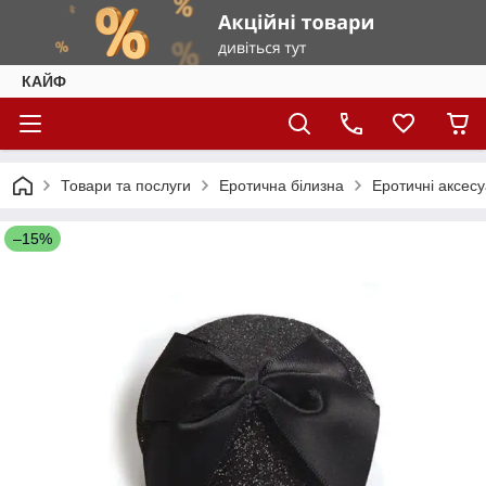
КАЙФ
Товари та послуги
Еротична білизна
Еротичні аксес
–15%