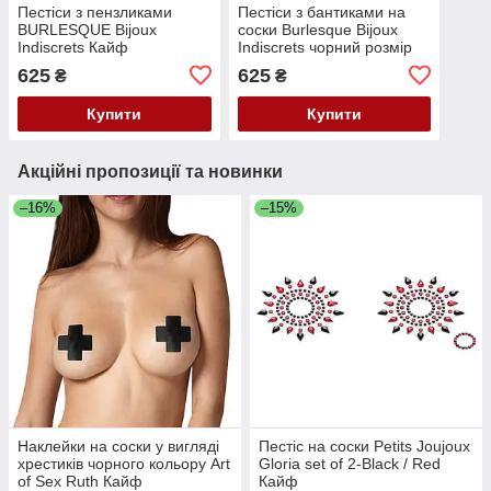
Пестіси з пензликами
Пестіси з бантиками на
BURLESQUE Bijoux
соски Burlesque Bijoux
Indiscrets Кайф
Indiscrets чорний розмір
One size Кайф
625
625
₴
₴
Купити
Купити
Акційні пропозиції та новинки
–16%
–15%
Наклейки на соски у вигляді
Пестіс на соски Petits Joujoux
хрестиків чорного кольору Art
Gloria set of 2-Black / Red
of Sex Ruth Кайф
Кайф