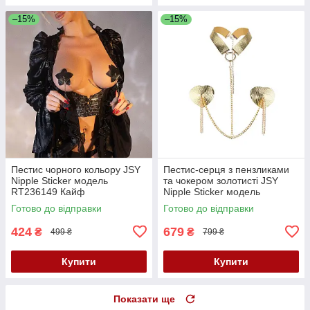
–15%
–15%
Пестис чорного кольору JSY
Пестис-серця з пензликами
Nipple Sticker модель
та чокером золотисті JSY
RT236149 Кайф
Nipple Sticker модель
RT236114 Кайф
Готово до відправки
Готово до відправки
424
679
₴
₴
499 ₴
799 ₴
Купити
Купити
Показати ще