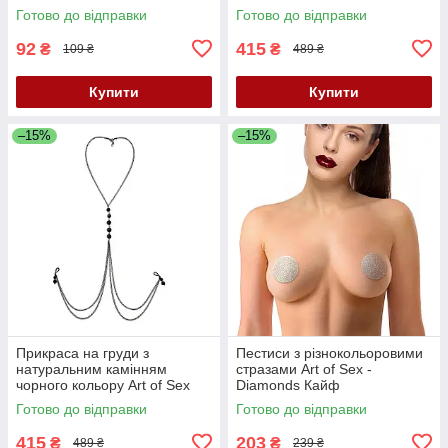
Готово до відправки
Готово до відправки
92
415
₴
₴
109 ₴
489 ₴
Купити
Купити
–15%
–15%
Прикраса на груди з
Пестиси з різнокольоровими
натуральним камінням
стразами Art of Sex -
чорного кольору Art of Sex
Diamonds Кайф
Кайф
Готово до відправки
Готово до відправки
415
203
₴
₴
489 ₴
239 ₴