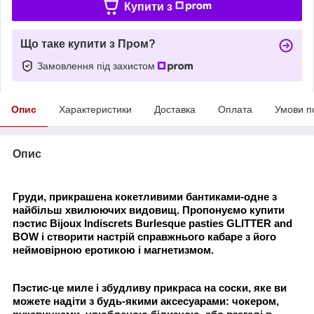
Купити з
Що таке купити з Пром?
Замовлення під захистом
Опис
Характеристики
Доставка
Оплата
Умови п
Опис
Груди, прикрашена кокетливими бантиками-одне з
найбільш хвилюючих видовищ. Пропонуємо купити
пэстис Bijoux Indiscrets Burlesque pasties GLITTER and
BOW і створити настрій справжнього кабаре з його
неймовірною еротикою і магнетизмом.
Пэстис-це миле і збудливу прикраса на соски, яке ви
можете надіти з будь-якими аксесуарами: чокером,