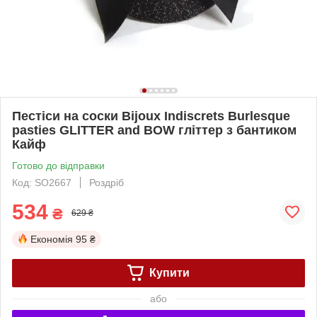
Пестіси на соски Bijoux Indiscrets Burlesque
pasties GLITTER and BOW гліттер з бантиком
Кайф
Готово до відправки
Код: SO2667
Роздріб
534
₴
629 ₴
Економія
95 ₴
Купити
або