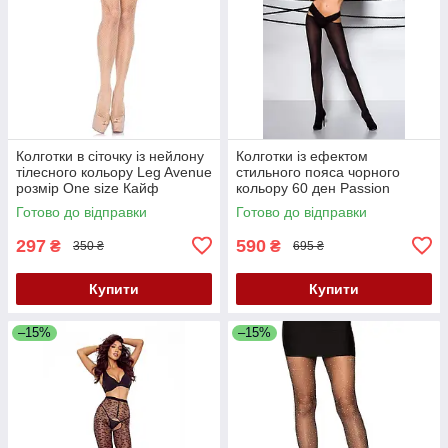
Колготки в сіточку із нейлону
Колготки із ефектом
тілесного кольору Leg Avenue
стильного пояса чорного
розмір Оne size Кайф
кольору 60 ден Passion
Tiopen модель 005 розмір 3/4
Готово до відправки
Готово до відправки
Кайф
297
590
₴
₴
350 ₴
695 ₴
Купити
Купити
–15%
–15%