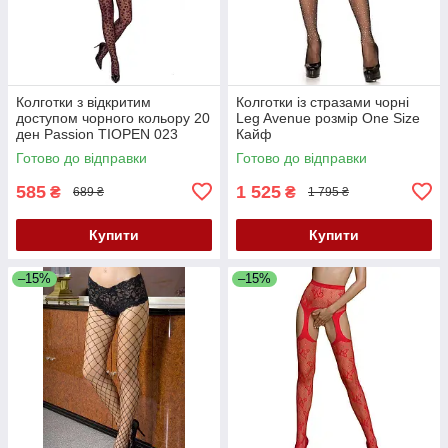
Колготки з відкритим
Колготки із стразами чорні
доступом чорного кольору 20
Leg Avenue розмір One Size
ден Passion TIOPEN 023
Кайф
розміри 1/2 Кайф
Готово до відправки
Готово до відправки
585
1 525
₴
₴
689 ₴
1 795 ₴
Купити
Купити
–15%
–15%