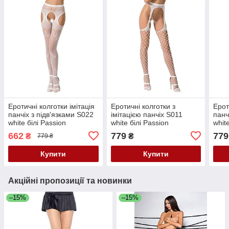
Еротичні колготки імітація
Еротичні колготки з
Ерот
панчіх з підв'язками S022
імітацією панчіх S011
панч
white білі Passion
white білі Passion
whit
пристрасть Кайф
пристрасть Кайф
Кай
662
779
779
₴
₴
779 ₴
Купити
Купити
Акційні пропозиції та новинки
–15%
–15%