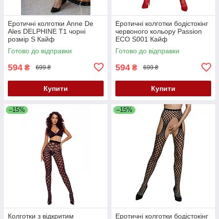
Еротичні колготки Anne De
Еротичні колготки бодістокінг
Ales DELPHINE T1 чорні
червоного кольору Passion
розмір S Кайф
ECO S001 Кайф
Готово до відправки
Готово до відправки
594
594
₴
₴
699 ₴
699 ₴
Купити
Купити
–15%
–15%
Колготки з відкритим
Еротичні колготки бодістокінг