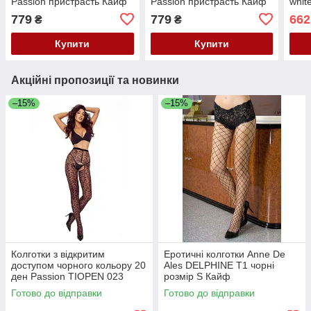
Passion пристрасть Кайф
Passion пристрасть Кайф
whit
прис
779
779
662
₴
₴
Купити
Купити
Акційні пропозиції та новинки
–15%
–15%
Колготки з відкритим
Еротичні колготки Anne De
доступом чорного кольору 20
Ales DELPHINE T1 чорні
ден Passion TIOPEN 023
розмір S Кайф
розміри 1/2 Кайф
Готово до відправки
Готово до відправки