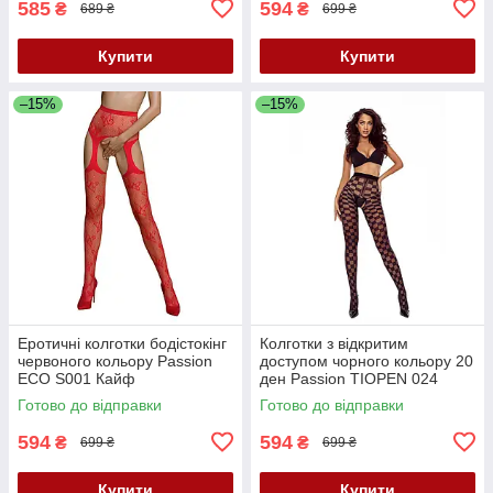
585
594
₴
₴
689 ₴
699 ₴
Купити
Купити
–15%
–15%
Еротичні колготки бодістокінг
Колготки з відкритим
червоного кольору Passion
доступом чорного кольору 20
ECO S001 Кайф
ден Passion TIOPEN 024
розмір 5 Кайф
Готово до відправки
Готово до відправки
594
594
₴
₴
699 ₴
699 ₴
Купити
Купити