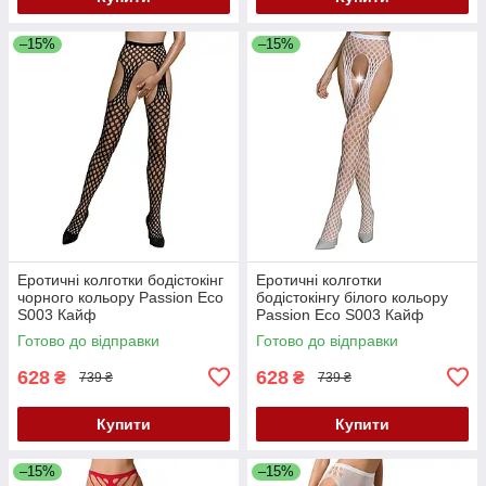
–15%
–15%
Еротичні колготки бодістокінг
Еротичні колготки
чорного кольору Passion Eco
бодістокінгу білого кольору
S003 Кайф
Passion Eco S003 Кайф
Готово до відправки
Готово до відправки
628
628
₴
₴
739 ₴
739 ₴
Купити
Купити
–15%
–15%