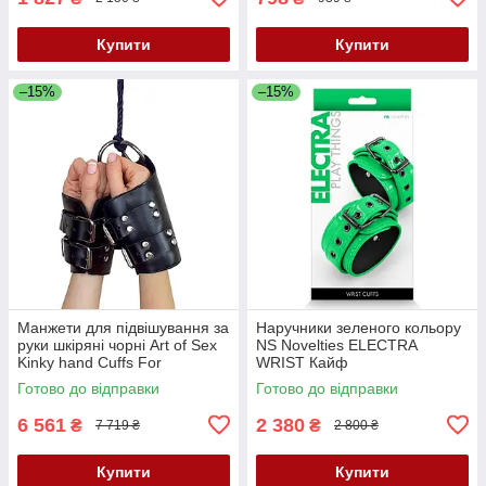
Купити
Купити
–15%
–15%
Манжети для підвішування за
Наручники зеленого кольору
руки шкіряні чорні Art of Sex
NS Novelties ELECTRA
Kinky hand Cuffs For
WRIST Кайф
Suspension Кайф
Готово до відправки
Готово до відправки
6 561
2 380
₴
₴
7 719 ₴
2 800 ₴
Купити
Купити