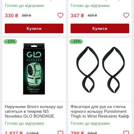
Кайф
Готово до відправки
Готово до відправки
330
347
₴
₴
389 ₴
409 ₴
Купити
Купити
–15%
–15%
Наручники білого кольору що
Фіксатори для рук на стегна
світяться в темряві NS
чорного кольору Punishment
Novelties GLO BONDAGE
Thigh to Wrist Restraints Кайф
Кайф
Готово до відправки
Готово до відправки
1 827
798
₴
₴
2 150 ₴
939 ₴