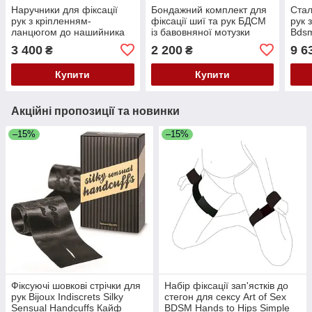
Наручники для фіксації
Бондажний комплект для
Стал
рук з кріпленням-
фіксації шиї та рук БДСМ
рук 
ланцюгом до нашийника
із бавовняної мотузки
Bds
Bdsm4u Кайф
чорного кольору Bdsm4u
3 400
2 200
9 6
₴
₴
Кайф
Купити
Купити
Акційні пропозиції та новинки
–15%
–15%
Фіксуючі шовкові стрічки для
Набір фіксації зап'ястків до
рук Bijoux Indiscrets Silky
стегон для сексу Art of Sex
Sensual Handcuffs Кайф
BDSM Нands to Нірѕ Simple