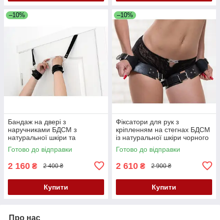
–10%
–10%
Бандаж на двері з
Фіксатори для рук з
наручниками БДСМ з
кріпленням на стегнах БДСМ
натуральної шкіри та
із натуральної шкіри чорного
металевої фурнітури чорного
кольору Scappa Кайф
Готово до відправки
Готово до відправки
кольору Scappa Кайф
2 160
2 610
₴
₴
2 400 ₴
2 900 ₴
Купити
Купити
Про нас