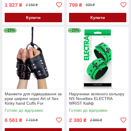
1 827
798
₴
₴
2 150 ₴
939 ₴
Купити
Купити
–15%
–15%
Манжети для підвішування за
Наручники зеленого кольору
руки шкіряні чорні Art of Sex
NS Novelties ELECTRA
Kinky hand Cuffs For
WRIST Кайф
Suspension Кайф
Готово до відправки
Готово до відправки
6 561
2 380
₴
₴
7 719 ₴
2 800 ₴