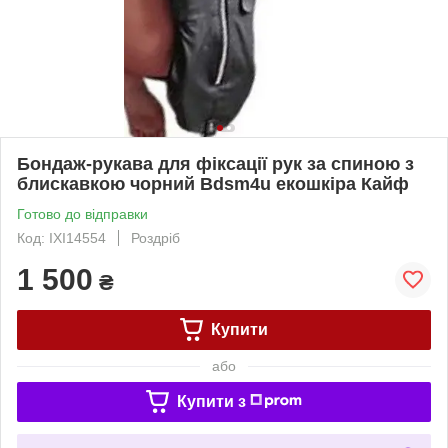
Бондаж-рукава для фіксації рук за спиною з
блискавкою чорний Bdsm4u екошкіра Кайф
Готово до відправки
Код: IXI14554
Роздріб
1 500
₴
Купити
або
Купити з