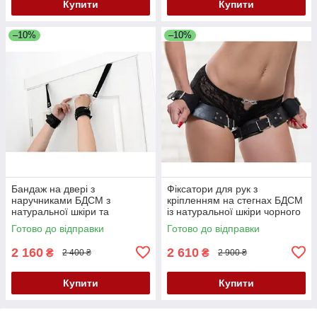
Купити
Купити
–10%
–10%
Бандаж на двері з
Фіксатори для рук з
наручниками БДСМ з
кріпленням на стегнах БДСМ
натуральної шкіри та
із натуральної шкіри чорного
металевої фурнітури чорного
кольору Scappa Кайф
Готово до відправки
Готово до відправки
кольору Scappa Кайф
2 160
2 610
₴
₴
2 400 ₴
2 900 ₴
Купити
Купити