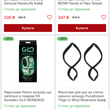
Sensual Handcuffs Кайф
BDSM Нands to Нірѕ Simple
Кайф
Готово до відправки
Готово до відправки
330
347
₴
₴
389 ₴
409 ₴
Купити
Купити
–15%
–15%
Наручники білого кольору що
Фіксатори для рук на стегна
світяться в темряві NS
чорного кольору Punishment
Novelties GLO BONDAGE
Thigh to Wrist Restraints Кайф
Кайф
Готово до відправки
Готово до відправки