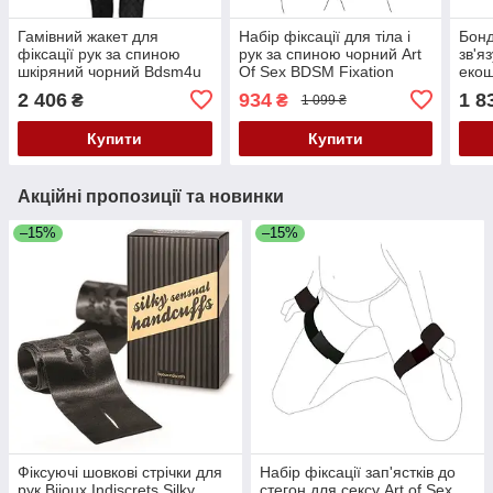
Гамівний жакет для
Набір фіксації для тіла і
Бонд
фіксації рук за спиною
рук за спиною чорний Art
зв'я
шкіряний чорний Bdsm4u
Of Sex BDSM Fixation
екош
Кайф
Black Night Simple Кайф
2 406
934
1 8
₴
₴
1 099 ₴
Купити
Купити
Акційні пропозиції та новинки
–15%
–15%
Фіксуючі шовкові стрічки для
Набір фіксації зап'ястків до
рук Bijoux Indiscrets Silky
стегон для сексу Art of Sex