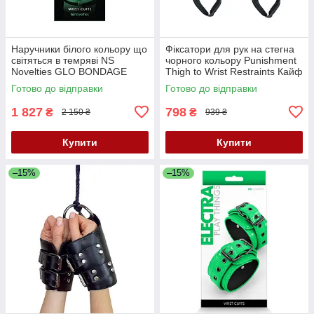
Наручники білого кольору що
Фіксатори для рук на стегна
світяться в темряві NS
чорного кольору Punishment
Novelties GLO BONDAGE
Thigh to Wrist Restraints Кайф
Кайф
Готово до відправки
Готово до відправки
1 827
798
₴
₴
2 150 ₴
939 ₴
Купити
Купити
–15%
–15%