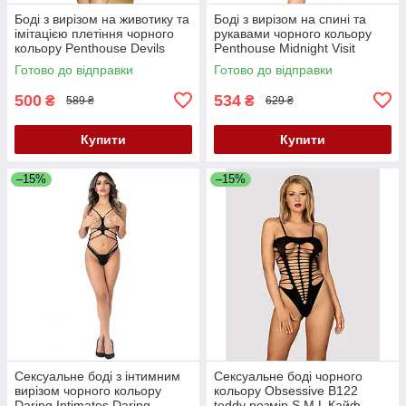
Боді з вирізом на животику та
Боді з вирізом на спині та
імітацією плетіння чорного
рукавами чорного кольору
кольору Penthouse Devils
Penthouse Midnight Visit
Advocate розміри S L Кайф
розміри S L Кайф
Готово до відправки
Готово до відправки
500
534
₴
₴
589 ₴
629 ₴
Купити
Купити
–15%
–15%
Сексуальне боді з інтимним
Сексуальне боді чорного
вирізом чорного кольору
кольору Obsessive B122
Daring Intimates Daring
teddy розмір S M L Кайф