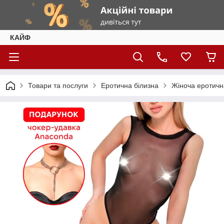
КАЙФ
Товари та послуги
Еротична білизна
Жіноча еротичн