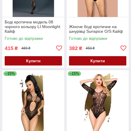
Боді еротична модель 08
чорного кольору LI Moonlight
Жіноче боді еротичне на
Кайф
шнурівці Sunspice O/S Кайф
Готово до відправки
Готово до відправки
415
382
₴
₴
489 ₴
450 ₴
Купити
Купити
–15%
–15%