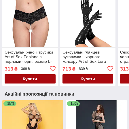
Сексуальні жіночі трусики
Сексуальні глянцеві
Секс
Art of Sex Fabiana з
рукавички L чорного
чорн
перлами чорні, розмір L-
кольору Art of Sex Lora
стра
2XL Кайф
Кайф
XS 2
313
713
313
₴
₴
369 ₴
839 ₴
Bab
Купити
Купити
Акційні пропозиції та новинки
–15%
–15%