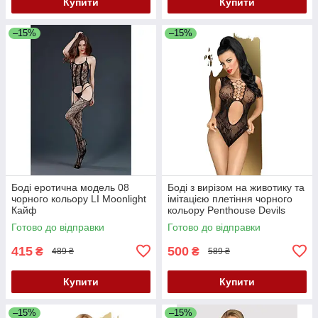
Купити
Купити
–15%
–15%
Боді еротична модель 08
Боді з вирізом на животику та
чорного кольору LI Moonlight
імітацією плетіння чорного
Кайф
кольору Penthouse Devils
Advocate розміри S L Кайф
Готово до відправки
Готово до відправки
415
500
₴
₴
489 ₴
589 ₴
Купити
Купити
–15%
–15%