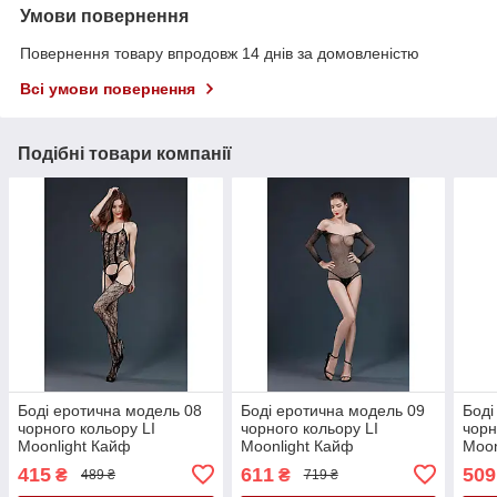
Умови повернення
Повернення товару впродовж 14 днів за домовленістю
Всі умови повернення
Подібні товари компанії
Боді еротична модель 08
Боді еротична модель 09
Боді
чорного кольору LI
чорного кольору LI
чорн
Moonlight Кайф
Moonlight Кайф
Moon
415
611
509
₴
₴
489 ₴
719 ₴