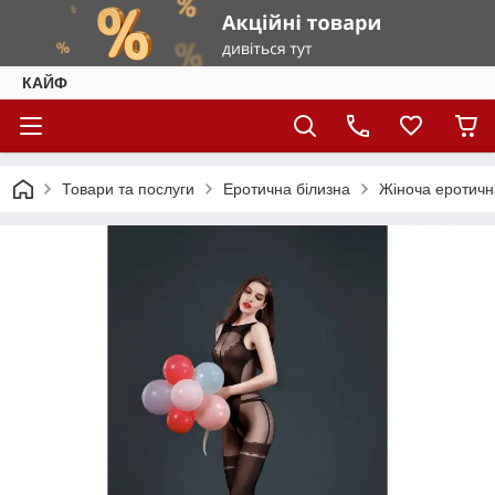
КАЙФ
Товари та послуги
Еротична білизна
Жіноча еротичн