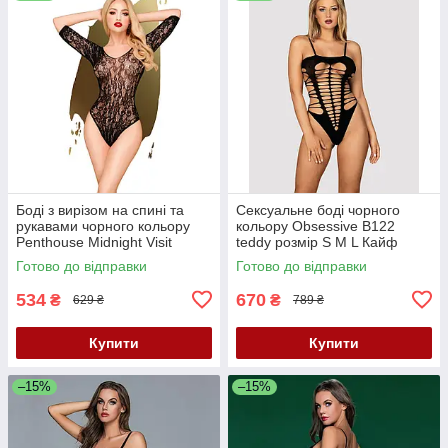
Боді з вирізом на спині та
Сексуальне боді чорного
рукавами чорного кольору
кольору Obsessive B122
Penthouse Midnight Visit
teddy розмір S M L Кайф
розміри S L Кайф
Готово до відправки
Готово до відправки
534
670
₴
₴
629 ₴
789 ₴
Купити
Купити
–15%
–15%