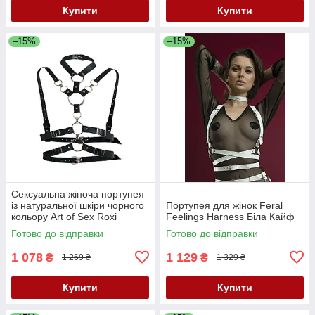
Купити
Купити
–15%
–15%
Сексуальна жіноча портупея
із натуральної шкіри чорного
Портупея для жінок Feral
кольору Art of Sex Roxi
Feelings Harness Біла Кайф
розмір XS/2XL Кайф
Готово до відправки
Готово до відправки
1 078
1 129
₴
₴
1 269 ₴
1 329 ₴
Купити
Купити