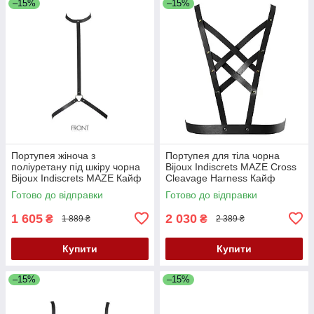
–15%
–15%
Портупея жіноча з
Портупея для тіла чорна
поліуретану під шкіру чорна
Bijoux Indiscrets MAZE Cross
Bijoux Indiscrets MAZE Кайф
Cleavage Harness Кайф
Готово до відправки
Готово до відправки
1 605
2 030
₴
₴
1 889 ₴
2 389 ₴
Купити
Купити
–15%
–15%