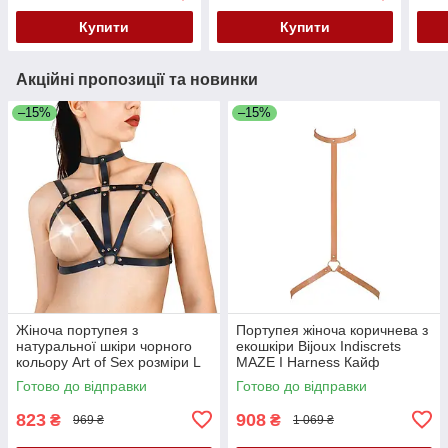
Купити
Купити
Акційні пропозиції та новинки
–15%
–15%
Жіноча портупея з
Портупея жіноча коричнева з
натуральної шкіри чорного
екошкіри Bijoux Indiscrets
кольору Art of Sex розміри L
MAZE I Harness Кайф
2XL Кайф
Готово до відправки
Готово до відправки
823
908
₴
₴
969 ₴
1 069 ₴