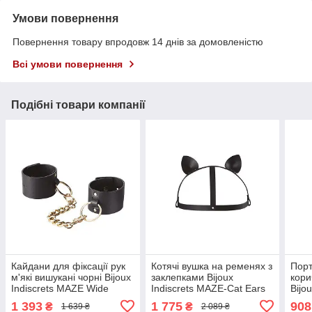
Умови повернення
Повернення товару впродовж 14 днів за домовленістю
Всі умови повернення
Подібні товари компанії
Кайдани для фіксації рук
Котячі вушка на ременях з
Порт
м'які вишукані чорні Bijoux
заклепками Bijoux
кори
Indiscrets MAZE Wide
Indiscrets MAZE-Cat Ears
Bijo
Cuffs Кайф
Headpiece Black Кайф
Har
1 393
1 775
908
₴
₴
1 639 ₴
2 089 ₴