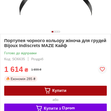
Портупея чорного кольору жіноча для грудей
Bijoux Indiscrets MAZE Кайф
Готово до відправки
Код: SO6635
Роздріб
1 614
₴
1 899 ₴
Економія
285 ₴
Купити
або
Купити з