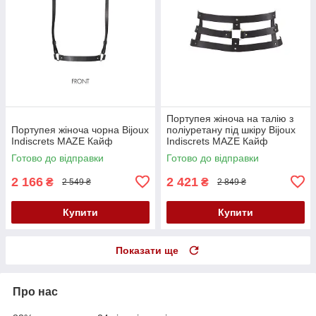
Портупея жіноча на талію з
Портупея жіноча чорна Bijoux
поліуретану під шкіру Bijoux
Indiscrets MAZE Кайф
Indiscrets MAZE Кайф
Готово до відправки
Готово до відправки
2 166
2 421
₴
₴
2 549 ₴
2 849 ₴
Купити
Купити
Показати ще
Про нас