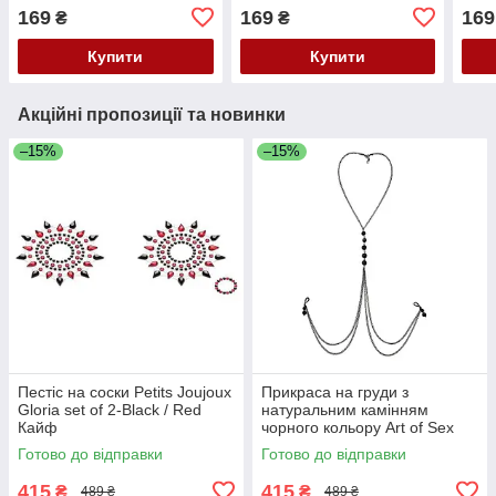
169
169
169
₴
₴
Купити
Купити
Акційні пропозиції та новинки
–15%
–15%
Пестіс на соски Petits Joujoux
Прикраса на груди з
Gloria set of 2-Black / Red
натуральним камінням
Кайф
чорного кольору Art of Sex
Кайф
Готово до відправки
Готово до відправки
415
415
₴
₴
489 ₴
489 ₴