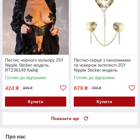
Пестис чорного кольору JSY
Пестис-серця з пензликами
Nipple Sticker модель
та чокером золотисті JSY
RT236149 Кайф
Nipple Sticker модель
RT236114 Кайф
Готово до відправки
Готово до відправки
424
679
₴
₴
499 ₴
799 ₴
Купити
Купити
Показати ще
Про нас