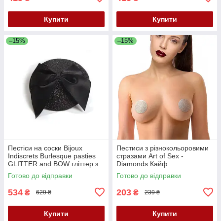
Купити
Купити
–15%
–15%
Пестіси на соски Bijoux
Пестиси з різнокольоровими
Indiscrets Burlesque pasties
стразами Art of Sex -
GLITTER and BOW гліттер з
Diamonds Кайф
бантиком Кайф
Готово до відправки
Готово до відправки
534
203
₴
₴
629 ₴
239 ₴
Купити
Купити