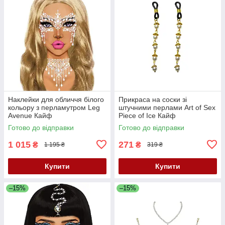
Наклейки для обличчя білого
Прикраса на соски зі
кольору з перламутром Leg
штучними перлами Art of Sex
Avenue Кайф
Piece of Ice Кайф
Готово до відправки
Готово до відправки
1 015
271
₴
₴
1 195 ₴
319 ₴
Купити
Купити
–15%
–15%