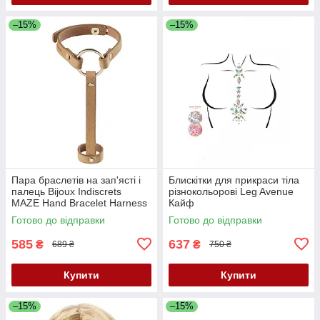
–15%
–15%
Пара браслетів на зап'ясті і
Блискітки для прикраси тіла
палець Bijoux Indiscrets
різнокольорові Leg Avenue
MAZE Hand Bracelet Harness
Кайф
Brown Кайф
Готово до відправки
Готово до відправки
585
637
₴
₴
689 ₴
750 ₴
Купити
Купити
–15%
–15%