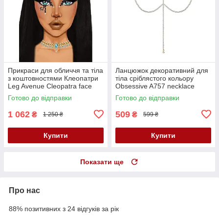
Прикраси для обличчя та тіла
Ланцюжок декоративний для
з коштовностями Клеопатри
тіла сріблястого кольору
Leg Avenue Cleopatra face
Obsessive A757 necklace
jewels sticker Оne size Кайф
pearl Кайф
Готово до відправки
Готово до відправки
1 062
509
₴
₴
1 250 ₴
599 ₴
Купити
Купити
Показати ще
Про нас
88% позитивних з 24 відгуків за рік