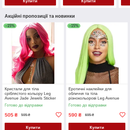
Купити
Купити
Акційні пропозиції та новинки
–15%
–15%
Кристали для тіла
Еротичні наклейки для
сріблястого кольору Leg
обличчя та тіла
Avenue Jade Jewels Sticker
різнокольорові Leg Avenue
Кайф
Кайф
Готово до відправки
Готово до відправки
505
590
₴
₴
595 ₴
695 ₴
Купити
Купити