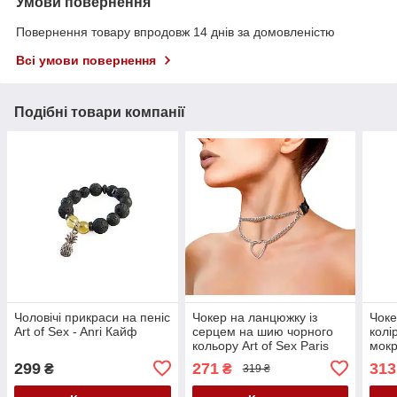
Умови повернення
Повернення товару впродовж 14 днів за домовленістю
Всі умови повернення
Подібні товари компанії
Чоловічі прикраси на пеніс
Чокер на ланцюжку із
Чоке
Art of Sex - Anri Кайф
серцем на шию чорного
колі
кольору Art of Sex Paris
мокр
Кайф
Sex 
299
271
313
₴
₴
319 ₴
Кай