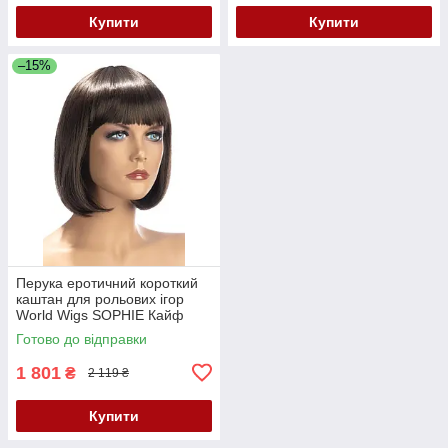
Купити
Купити
–15%
Перука еротичний короткий
каштан для рольових ігор
World Wigs SOPHIE Кайф
Готово до відправки
1 801
₴
2 119 ₴
Купити