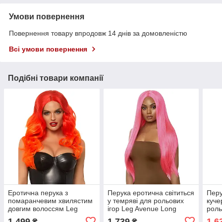
Умови повернення
Повернення товару впродовж 14 днів за домовленістю
Всі умови повернення
Подібні товари компанії
Еротична перука з
Перука еротична світиться
Перу
помаранчевим хвилястим
у темряві для рольових
куче
довгим волоссям Leg
ігор Leg Avenue Long
роль
Avenue Кайф
рожевий Кайф
ZAR
1 499
1 739
1 6
₴
₴