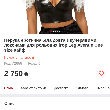
Перука еротична біла довга з кучерявими
локонами для рольових ігор Leg Avenue Оne
size Кайф
Немає в наявності
Код: A2858
Роздріб
2 750
₴
Опис
Характеристики
Доставка
Оплата
Умови п
Опис