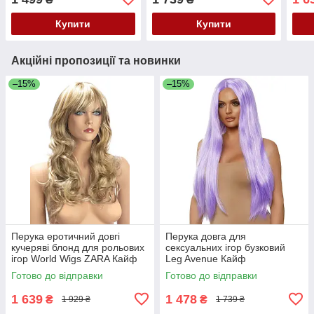
Купити
Купити
Акційні пропозиції та новинки
–15%
–15%
Перука еротичний довгі
Перука довга для
кучеряві блонд для рольових
сексуальних ігор бузковий
ігор World Wigs ZARA Кайф
Leg Avenue Кайф
Готово до відправки
Готово до відправки
1 639
1 478
₴
₴
1 929 ₴
1 739 ₴