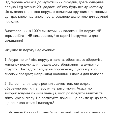
Від героїнь коміксів до мультяшних лиходіїв, довга кучерява
перука Leg Avenue 29" додасть об'єму будь-якому костюму.
Ця зухвала костюмна перука з великими пружними локонами,
центральною частиною і регульованою шапочкою для зручної
посадки.
Виготовлений із 100% синтетичних волокон. Ця перука НЕ
термостійка - НЕ використовуйте гарячі інструменти для
укладання!
Як укласти перуку Leg Avenue:
1. Акуратно вийміть перуку з пакета, обов'язково збережіть
ковпачок перуки для подальшого зберігання та акуратно
струсіть. Покладіть перуку на поролонову підставку або
високий предмет, наприклад балончик з лаком для волосся.
2. Заповніть пляшку з розпилювачем теплою водою і
обережно розпиліть перуку, не замочуючи. Акуратно
використовуйте кінчики пальців, щоб розгладити завитки та
збити кучері вгору. Не розчісуйте локони, це призведе до того,
що вони зав'ються і випадуть!
3. Як тільки бажаний стиль буде готовий, дайте висохнути на