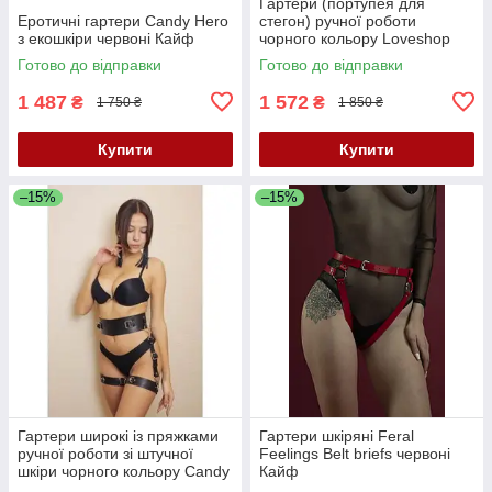
Гартери (портупея для
Еротичні гартери Candy Hero
стегон) ручної роботи
з екошкіри червоні Кайф
чорного кольору Loveshop
модель G 7 1 Кайф
Готово до відправки
Готово до відправки
1 487
1 572
₴
₴
1 750 ₴
1 850 ₴
Купити
Купити
–15%
–15%
Гартери широкі із пряжками
Гартери шкіряні Feral
ручної роботи зі штучної
Feelings Belt briefs червоні
шкіри чорного кольору Candy
Кайф
Hero G4 1 розмір One Size