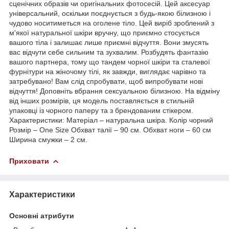
сценічних образів чи оригінальних фотосесій. Цей аксесуар
універсальний, оскільки поєднується з будь-якою білизною і
чудово носитиметься на оголене тіло. Цей виріб зроблений з
м'якої натуральної шкіри вручну, що приємно стосується
вашого тіла і залишає лише приємні відчуття. Вони змусять
вас відчути себе сильним та зухвалим. Розбудять фантазію
вашого партнера, тому що тандем чорної шкіри та сталевої
фурнітури на жіночому тілі, як завжди, виглядає чарівно та
затребувано! Вам слід спробувати, щоб випробувати нові
відчуття! Доповніть вбрання сексуальною білизною. На відміну
від інших розмірів, ця модель поставляється в стильній
упаковці із чорного паперу та з брендованим стікером.
Характеристики: Матеріал – натуральна шкіра. Колір чорний
Розмір – One Size Обхват талії – 90 см. Обхват ноги – 60 см
Ширина смужки – 2 см.
Приховати
Характеристики
Основні атрибути