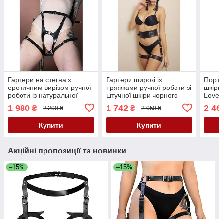
Гартери на стегна з
Гартери широкі із
Порт
еротичним вирізом ручної
пряжками ручної роботи зі
шкір
роботи із натуральної
штучної шкіри чорного
Love
шкіри чорного кольору
кольору Candy Hero G4 1
Size
1 980
1 742
2 4
₴
₴
2 200 ₴
2 050 ₴
Scappa розміри S-M-L-XL
розмір One Size Кайф
Кайф
Купити
Купити
Акційні пропозиції та новинки
–15%
–15%