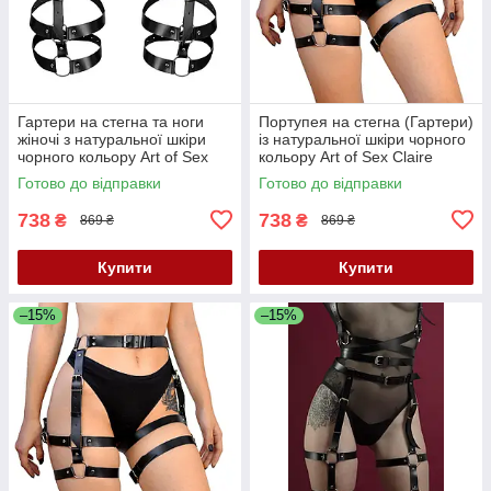
Гартери на стегна та ноги
Портупея на стегна (Гартери)
жіночі з натуральної шкіри
із натуральної шкіри чорного
чорного кольору Art of Sex
кольору Art of Sex Claire
Melani розміри L 2XL Кайф
розміри L 2XL Кайф
Готово до відправки
Готово до відправки
738
738
₴
₴
869 ₴
869 ₴
Купити
Купити
–15%
–15%