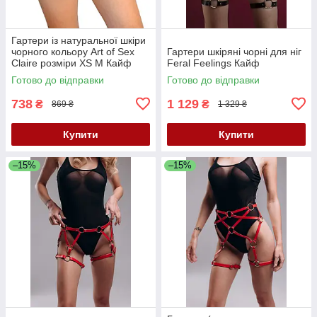
Гартери із натуральної шкіри
чорного кольору Art of Sex
Гартери шкіряні чорні для ніг
Claire розміри XS М Кайф
Feral Feelings Кайф
Готово до відправки
Готово до відправки
738
1 129
₴
₴
869 ₴
1 329 ₴
Купити
Купити
–15%
–15%