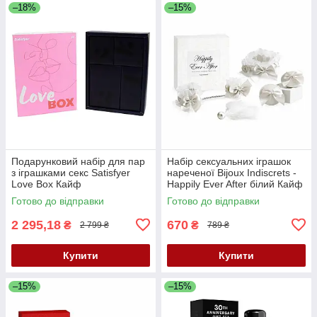
–18%
–15%
Подарунковий набір для пар
Набір сексуальних іграшок
з іграшками секс Satisfyer
нареченої Bijoux Indiscrets -
Love Box Кайф
Happily Ever After білий Кайф
Готово до відправки
Готово до відправки
2 295,18
670
₴
₴
2 799 ₴
789 ₴
Купити
Купити
–15%
–15%