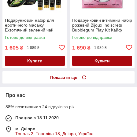
Подарунковий набір для
Подарунковий інтимний набір
еротичного масажу
рожевий Bijoux Indiscrets
Екзотичний зелений чай
Bubblegum Play Kit Кайф
Shunga GEISHAS SECRETS
Готово до відправки
Готово до відправки
ORGANICA-Exotic Green Tea
Кайф
1 605
1 690
₴
₴
1 889 ₴
1 989 ₴
Купити
Купити
Показати ще
Про нас
88% позитивних з 24 відгуків за рік
Працює з 18.11.2020
м. Дніпро
Тополь 2, Тополіна 18, Дніпро, Україна