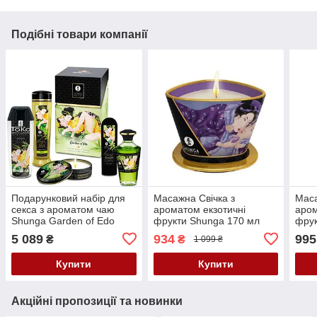
Подібні товари компанії
Подарунковий набір для
Масажна Свічка з
Маса
секса з ароматом чаю
ароматом екзотичні
аром
Shunga Garden of Edo
фрукти Shunga 170 мл
фрук
Кайф
Кайф
Frui
5 089
934
995
₴
₴
1 099 ₴
Купити
Купити
Акційні пропозиції та новинки