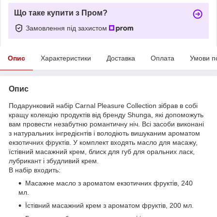
Що таке купити з Пром?
Замовлення під захистом
Опис
Характеристики
Доставка
Оплата
Умови п
Опис
Подарунковий набір Carnal Pleasure Collection зібрав в собі
кращу колекцію продуктів від бренду Shunga, які допоможуть
вам провести незабутню романтичну ніч. Всі засоби виконані
з натуральних інгредієнтів і володіють вишуканим ароматом
екзотичних фруктів. У комплект входять масло для масажу,
їстівний масажний крем, блиск для губ для оральних ласк,
лубрикант і збудливий крем.
В набір входить:
Масажне масло з ароматом екзотичних фруктів, 240
мл.
Їстівний масажний крем з ароматом фруктів, 200 мл.