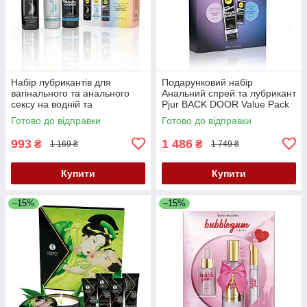
Набір лубрикантів для
Подарунковий набір
вагінального та анального
Анальний спрей та лубрикант
сексу на водній та
Рjur BACK DOOR Value Pack
силіконовій основах Рjur
Кайф
Готово до відправки
Готово до відправки
Pride Box 3 штуки по 30 мл
Кайф
993
1 486
₴
₴
1 169 ₴
1 749 ₴
Купити
Купити
–15%
–15%