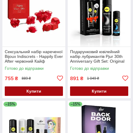
Сексуальний набір нареченої
Подарунковий ювілейний
Bijoux Indiscrets - Happily Ever
набір лубрикантів Рjur 30th
After червоний Кайф
Anniversary Gift Set: Original
100 мл та Aqua 30 мл Кайф
Готово до відправки
Готово до відправки
755
891
₴
₴
889 ₴
1 049 ₴
Купити
Купити
–15%
–15%