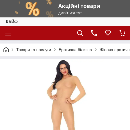
КАЙФ
Товари та послуги
Еротична білизна
Жіноча еротичн