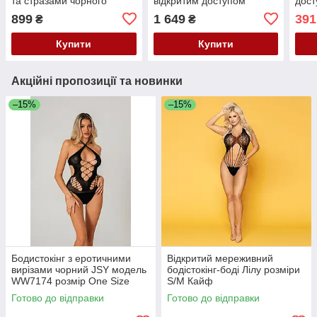
та стразами чорного
відкритим доступом
дост
кольору Leg Avenue
чорного кольору зі
JSY 
899
1 649
391
₴
₴
розмір Оne size Кайф
стразами Leg Avenue
Кай
розмір Оne size Кайф
Купити
Купити
Акційні пропозиції та новинки
–15%
–15%
Бодистокінг з еротичними
Відкритий мереживний
вирізами чорний JSY модель
бодістокінг-боді Лілу розміри
WW7174 розмір One Size
S/M Кайф
Кайф
Готово до відправки
Готово до відправки