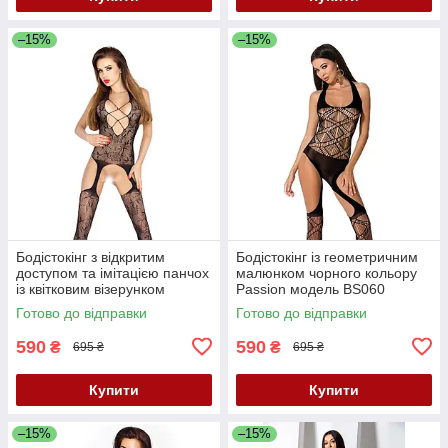
–15%
–15%
Бодістокінг з відкритим
Бодістокінг із геометричним
доступом та імітацією панчох
малюнком чорного кольору
із квітковим візерунком
Passion модель BS060
чорного кольору Passion
розміри S M L Кайф
Готово до відправки
Готово до відправки
модель BS017 розміри S M L
590
590
₴
₴
695 ₴
695 ₴
Купити
Купити
–15%
–15%