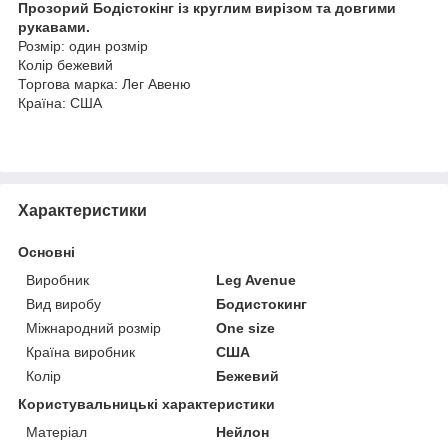
Прозорий Бодістокінг із круглим вирізом та довгими
рукавами.
Розмір: один розмір
Колір бежевий
Торгова марка: Лег Авеню
Країна: США
Характеристики
Основні
Виробник
Leg Avenue
Вид виробу
Бодистокинг
Міжнародний розмір
One size
Країна виробник
США
Колір
Бежевий
Користувальницькі характеристики
Матеріал
Нейлон