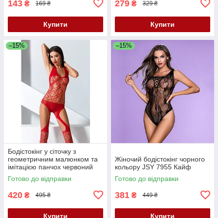
143
279
₴
₴
169 ₴
329 ₴
Купити
Купити
–15%
–15%
Бодістокінг у сіточку з
геометричним малюнком та
Жіночий бодістокінг чорного
імітацією панчох червоний
кольору JSY 7955 Кайф
Passion модель BS060
Готово до відправки
Готово до відправки
розміри S М L Кайф
420
381
₴
₴
495 ₴
449 ₴
Купити
Купити