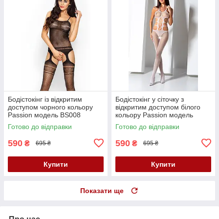
Бодістокінг із відкритим
Бодістокінг у сіточку з
доступом чорного кольору
відкритим доступом білого
Passion модель BS008
кольору Passion модель
розміри S M L Кайф
BS084 розмір S/M/L Кайф
Готово до відправки
Готово до відправки
590
590
₴
₴
695 ₴
695 ₴
Купити
Купити
Показати ще