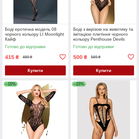
Боді еротична модель 08
Боді з вирізом на животику та
чорного кольору LI Moonlight
імітацією плетіння чорного
Кайф
кольору Penthouse Devils
Advocate розміри S L Кайф
Готово до відправки
Готово до відправки
415
500
₴
₴
489 ₴
589 ₴
Купити
Купити
–15%
–15%