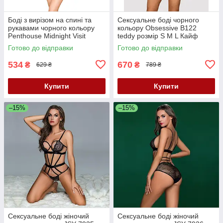
Боді з вирізом на спині та
Сексуальне боді чорного
рукавами чорного кольору
кольору Obsessive B122
Penthouse Midnight Visit
teddy розмір S M L Кайф
розміри S L Кайф
Готово до відправки
Готово до відправки
534
670
₴
₴
629 ₴
789 ₴
Купити
Купити
–15%
–15%
Сексуальне боді жіночий
Сексуальне боді жіночий