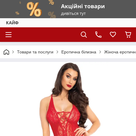
КАЙФ
Товари та послуги
Еротична білизна
Жіноча еротичн