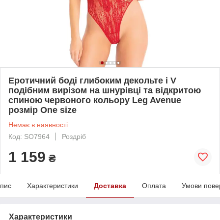
Еротичний боді глибоким декольте і V
подібним вирізом на шнурівці та відкритою
спиною червоного кольору Leg Avenue
розмір Оne size
Немає в наявності
Код: SO7964
Роздріб
1 159
₴
пис
Характеристики
Доставка
Оплата
Умови пове
Характеристики