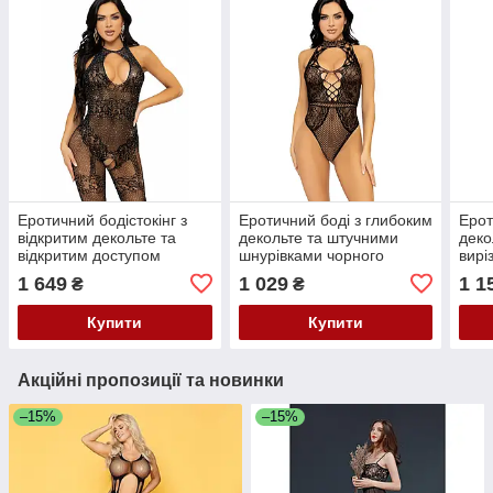
Еротичний бодістокінг з
Еротичний боді з глибоким
Ерот
відкритим декольте та
декольте та штучними
деко
відкритим доступом
шнурівками чорного
вирі
чорного кольору зі
кольору Leg Avenue
відк
1 649
1 029
1 1
₴
₴
стразами Leg Avenue
розмір Оne size Кайф
коль
розмір Оne size Кайф
розм
Купити
Купити
Акційні пропозиції та новинки
–15%
–15%