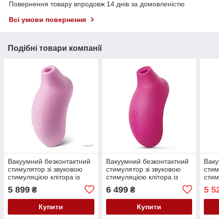
Повернення товару впродовж 14 днів за домовленістю
Всі умови повернення
Подібні товари компанії
Вакуумний безконтактний
Вакуумний безконтактний
Ваку
стимулятор зі звуковою
стимулятор зі звуковою
стим
стимуляцією клітора із
стимуляцією клітора із
стим
силікону преміум класу
силікону преміум класу
силі
5 899
6 499
5 5
₴
₴
рожевого кольору Lelo
вишневого кольору Lelo
чорн
Sona Cruise
Sona 2 Кайф
Купити
Купити