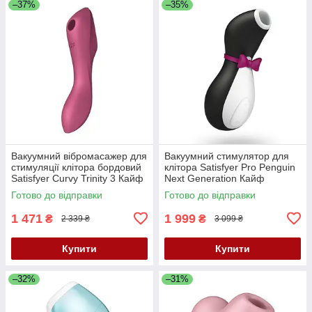
–37%
–35%
Вакуумний вібромасажер для
Вакуумний стимулятор для
стимуляції клітора бордовий
клітора Satisfyer Pro Penguin
Satisfyer Curvy Trinity 3 Кайф
Next Generation Кайф
Готово до відправки
Готово до відправки
1 471
1 999
₴
₴
2 339 ₴
3 099 ₴
Купити
Купити
–32%
–31%