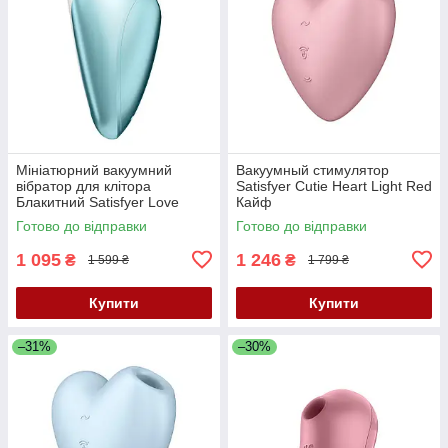
Мініатюрний вакуумний
Вакуумный стимулятор
вібратор для клітора
Satisfyer Cutie Heart Light Red
Блакитний Satisfyer Love
Кайф
Breeze Ice Кайф
Готово до відправки
Готово до відправки
1 095
1 246
₴
₴
1 599 ₴
1 799 ₴
Купити
Купити
–31%
–30%