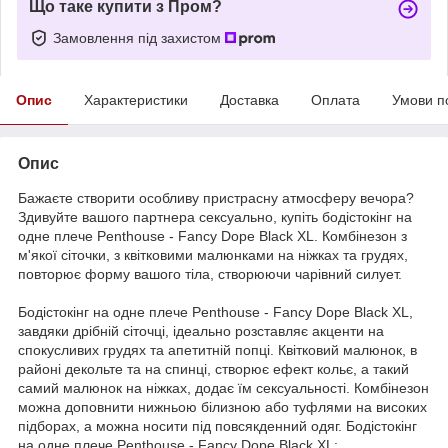
Що таке купити з Пром?
Замовлення під захистом
Опис
Характеристики
Доставка
Оплата
Умови п
Опис
Бажаєте створити особливу пристрасну атмосферу вечора?
Здивуйте вашого партнера сексуально, купіть бодістокінг на
одне плече Penthouse - Fancy Dope Black XL. Комбінезон з
м'якої сіточки, з квітковими малюнками на ніжках та грудях,
повторює форму вашого тіла, створюючи чарівний силует.
Бодістокінг на одне плече Penthouse - Fancy Dope Black XL,
завдяки дрібній сіточці, ідеально розставляє акценти на
спокусливих грудях та апетитній попці. Квітковий малюнок, в
районі декольте та на спинці, створює ефект кольє, а такий
самий малюнок на ніжках, додає їм сексуальності. Комбінезон
можна доповнити нижньою білизною або туфлями на високих
підборах, а можна носити під повсякденний одяг. Бодістокінг
на одне плече Penthouse - Fancy Dope Black XL: