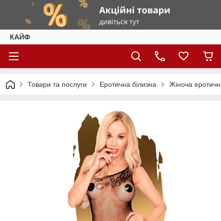
КАЙФ
Товари та послуги
Еротична білизна
Жіноча еротичн