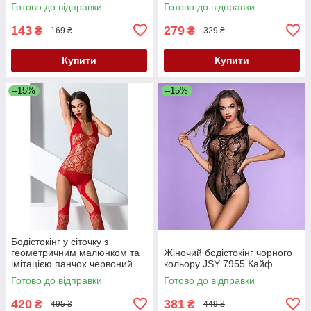
Кайф
Готово до відправки
Готово до відправки
143
279
₴
₴
169 ₴
329 ₴
Купити
Купити
–15%
–15%
Бодістокінг у сіточку з
геометричним малюнком та
Жіночий бодістокінг чорного
імітацією панчох червоний
кольору JSY 7955 Кайф
Passion модель BS060
Готово до відправки
Готово до відправки
розміри S М L Кайф
420
381
₴
₴
495 ₴
449 ₴