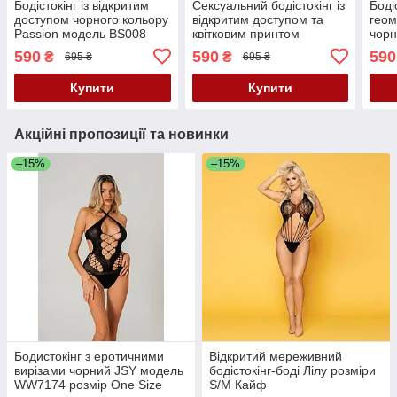
Бодістокінг із відкритим
Сексуальний бодістокінг із
Бодіс
доступом чорного кольору
відкритим доступом та
гео
Passion модель BS008
квітковим принтом
чорн
розміри S M L Кайф
чорного кольору Leg
моде
590
590
590
₴
₴
695 ₴
695 ₴
Avenue розмір Оne size
M L
Кайф
Купити
Купити
Акційні пропозиції та новинки
–15%
–15%
Бодистокінг з еротичними
Відкритий мереживний
вирізами чорний JSY модель
бодістокінг-боді Лілу розміри
WW7174 розмір One Size
S/M Кайф