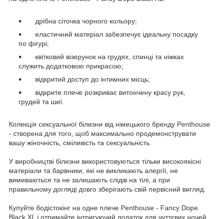
дрібна сіточка чорного кольору;
еластичний матеріал забезпечує ідеальну посадку
по фігурі;
квітковий візерунок на грудях, спинці та ніжках
служить додатковою прикрасою;
відкритий доступ до інтимних місць;
відкрите плече розкриває витончену красу рук,
грудей та шиї.
Колекція сексуальної білизни від німецького бренду Penthouse
- створена для того, щоб максимально продемонструвати
вашу жіночність, сміливість та сексуальність.
У виробництві білизни використовуються тільки високоякісні
матеріали та барвники, які не викликають алергії, не
вимиваються та не залишають слідів на тілі, а при
правильному догляді довго зберігають свій первісний вигляд.
Купуйте бодістокінг на одне плече Penthouse - Fancy Dope
Black XL і отримайте інтригуючий додаток для чуттєвих ночей