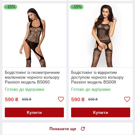
–15%
–15%
Бодістокінг із геометричним
Бодістокінг із відкритим
малюнком чорного кольору
доступом чорного кольору
Passion модель BS060
Passion модель BS008
розміри S M L Кайф
розміри S M L Кайф
Готово до відправки
Готово до відправки
590
590
₴
₴
695 ₴
695 ₴
Купити
Купити
Показати ще