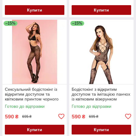
Купити
Купити
–15%
–15%
Сексуальний бодістокінг із
Бодістокінг з відкритим
відкритим доступом та
доступом та імітацією панчох
квітковим принтом чорного
із квітковим візерунком
кольору Leg Avenue розмір
чорного кольору Passion
Готово до відправки
Готово до відправки
Оne size Кайф
модель BS017 розміри S M L
590
590
₴
₴
695 ₴
695 ₴
Купити
Купити