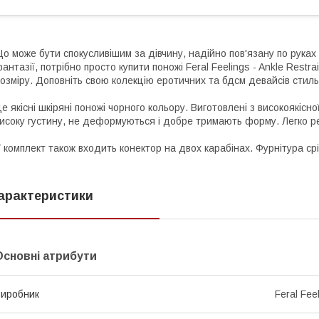
о може бути спокусливішим за дівчину, надійно пов'язану по руках 
антазії, потрібно просто купити поножі Feral Feelings - Ankle Restra
озміру. Доповніть свою колекцію еротичних та бдсм девайсів сти
е якісні шкіряні поножі чорного кольору. Виготовлені з високоякіс
исоку густину, не деформуються і добре тримають форму. Легко ре
 комплект також входить конектор на двох карабінах. Фурнітура срі
арактеристики
Основні атрибути
иробник
Feral Fee