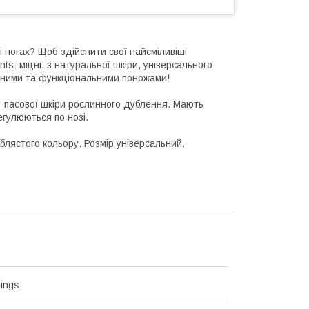
і ногах? Щоб здійснити свої найсміливіші
ints: міцні, з натуральної шкіри, універсального
льними та функціональними поножами!
ної пасової шкіри рослинного дублення. Мають
гулюються по нозі.
блястого кольору. Розмір універсальний.
lings