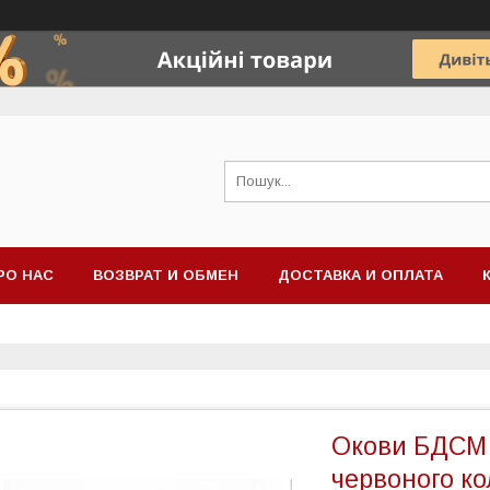
РО НАС
ВОЗВРАТ И ОБМЕН
ДОСТАВКА И ОПЛАТА
Окови БДСМ 
червоного ко