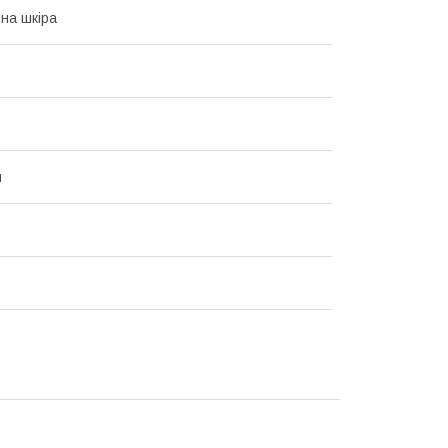
на шкіра
й