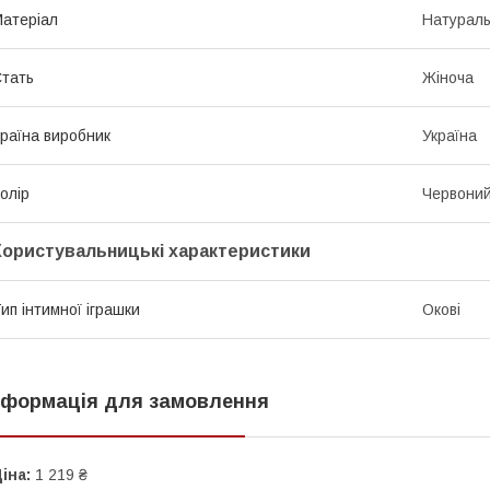
атеріал
Натураль
тать
Жіноча
раїна виробник
Україна
олір
Червони
Користувальницькі характеристики
ип інтимної іграшки
Окові
нформація для замовлення
іна:
1 219 ₴