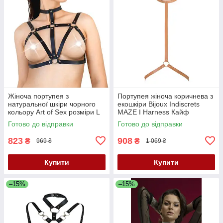
Жіноча портупея з
Портупея жіноча коричнева з
натуральної шкіри чорного
екошкіри Bijoux Indiscrets
кольору Art of Sex розміри L
MAZE I Harness Кайф
2XL Кайф
Готово до відправки
Готово до відправки
823
908
₴
₴
969 ₴
1 069 ₴
Купити
Купити
–15%
–15%