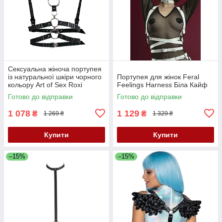
Сексуальна жіноча портупея
із натуральної шкіри чорного
Портупея для жінок Feral
кольору Art of Sex Roxi
Feelings Harness Біла Кайф
розмір XS/2XL Кайф
Готово до відправки
Готово до відправки
1 078
1 129
₴
₴
1 269 ₴
1 329 ₴
Купити
Купити
–15%
–15%