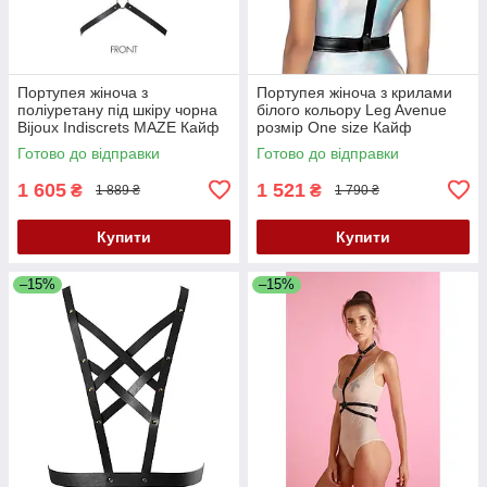
Портупея жіноча з
Портупея жіноча з крилами
поліуретану під шкіру чорна
білого кольору Leg Avenue
Bijoux Indiscrets MAZE Кайф
розмір Оne size Кайф
Готово до відправки
Готово до відправки
1 605
1 521
₴
₴
1 889 ₴
1 790 ₴
Купити
Купити
–15%
–15%