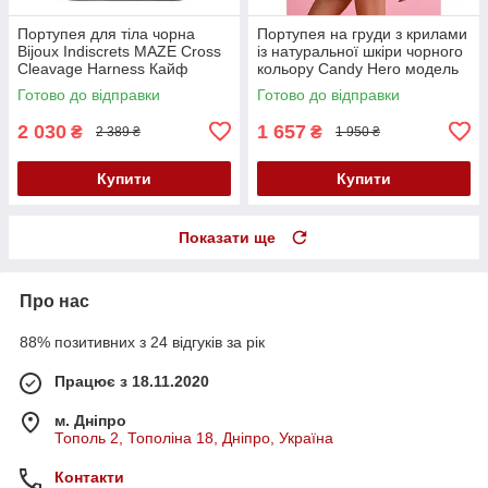
Портупея для тіла чорна
Портупея на груди з крилами
Bijoux Indiscrets MAZE Cross
із натуральної шкіри чорного
Cleavage Harness Кайф
кольору Candy Hero модель
H2 розмір One Size Кайф
Готово до відправки
Готово до відправки
2 030
1 657
₴
₴
2 389 ₴
1 950 ₴
Купити
Купити
Показати ще
Про нас
88% позитивних з 24 відгуків за рік
Працює з 18.11.2020
м. Дніпро
Тополь 2, Тополіна 18, Дніпро, Україна
Контакти