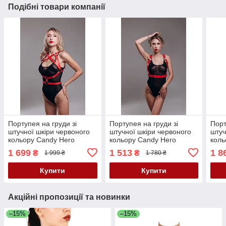
Подібні товари компанії
Портупея на груди зі
Портупея на груди зі
Порт
штучної шкіри червоного
штучної шкіри червоного
штуч
кольору Candy Hero
кольору Candy Hero
коль
модель В15 Кайф
модель K7 Кайф
моде
1 699
1 513
1 8
₴
₴
1 999 ₴
1 780 ₴
Купити
Купити
Акційні пропозиції та новинки
–15%
–15%