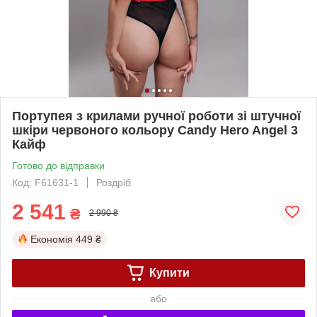
Портупея з крилами ручної роботи зі штучної
шкіри червоного кольору Candy Hero Angel 3
Кайф
Готово до відправки
Код: F61631-1
Роздріб
2 541
₴
2 990 ₴
Економія
449 ₴
Купити
або