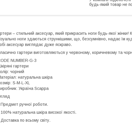
будь-який товар не п
ртери – стильний аксесуар, який прикрасить ноги будь-якої жінки! 
ізуально ноги здаються стрункішими, що, безсумнівно, надає їм куд
обі аксесуар виглядає дуже яскраво.
ласично гартери виготовляються у червоному, коричневому та чор
CODE NUMBER-G-3
кіряні гартери
олір: чорний
атеріал: натуральна шкіра
озмір: S-M-L-XL
иробник: Україна Scappa
Огляд
 Предмет ручної роботи.
 100% натуральна шкіра високої якості.
 Доставка по всьому світу.