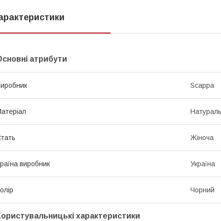
арактеристики
Основні атрибути
иробник
Scappa
атеріал
Натураль
тать
Жіноча
раїна виробник
Україна
олір
Чорний
Користувальницькі характеристики