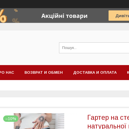
РО НАС
ВОЗВРАТ И ОБМЕН
ДОСТАВКА И ОПЛАТА
Гартер на ст
–10%
натуральної 