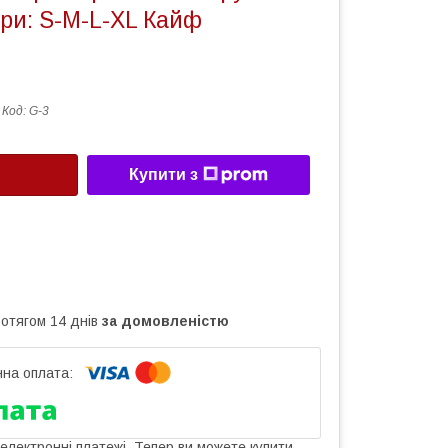
ри: S-M-L-XL Кайф
Код:
G-3
Купити з
ротягом 14 днів
за домовленістю
 електронні платежі. Тепер ви можете купити