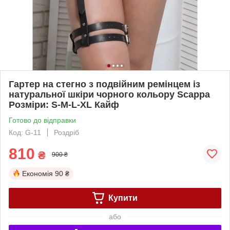
Гартер на стегно з подвійним ремінцем із
натуральної шкіри чорного кольору Scappa
Розміри: S-M-L-XL Кайф
Готово до відправки
Код: G-11
Роздріб
810
₴
900 ₴
Економія
90 ₴
Купити
або