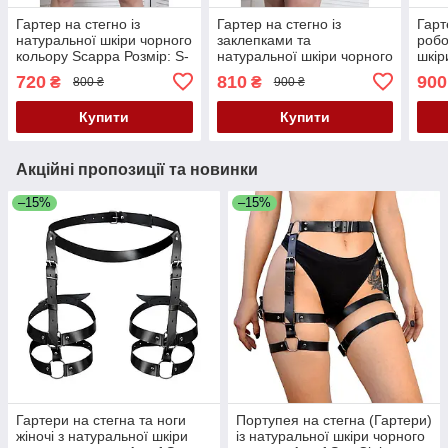
Гартер на стегно із
Гартер на стегно із
Гарт
натуральної шкіри чорного
заклепками та
робо
кольору Scappa Розмір: S-
натуральної шкіри чорного
шкір
M-L-XL Кайф
кольору Scappa Розміри:
Scap
720
810
900
₴
₴
800 ₴
900 ₴
S-M-L-XL Кайф
Кай
Купити
Купити
Акційні пропозиції та новинки
–15%
–15%
Гартери на стегна та ноги
Портупея на стегна (Гартери)
жіночі з натуральної шкіри
із натуральної шкіри чорного