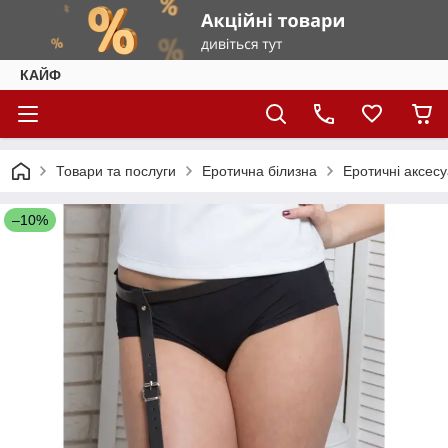
КАЙФ
Товари та послуги
Еротична білизна
Еротичні аксес
–10%