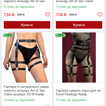
чорного кольору Art of Sex
кольору Art of Sex Claire
Melani розміри L 2XL Кайф
розміри L 2XL Кайф
Готово до відправки
Готово до відправки
738
738
₴
₴
869 ₴
869 ₴
Купити
Купити
–15%
–15%
Гартери із натуральної шкіри
чорного кольору Art of Sex
Гартери шкіряні чорні для ніг
Claire розміри XS М Кайф
Feral Feelings Кайф
Готово до відправки
Готово до відправки