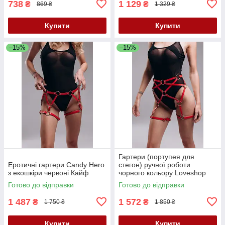
738
1 129
₴
₴
869 ₴
1 329 ₴
Купити
Купити
–15%
–15%
Гартери (портупея для
Еротичні гартери Candy Hero
стегон) ручної роботи
з екошкіри червоні Кайф
чорного кольору Loveshop
модель G 7 1 Кайф
Готово до відправки
Готово до відправки
1 487
1 572
₴
₴
1 750 ₴
1 850 ₴
Купити
Купити