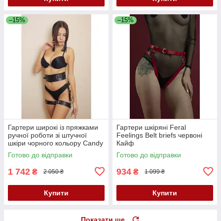
–15%
–15%
Гартери широкі із пряжками
Гартери шкіряні Feral
ручної роботи зі штучної
Feelings Belt briefs червоні
шкіри чорного кольору Candy
Кайф
Hero G4 1 розмір One Size
Готово до відправки
Готово до відправки
Кайф
1 742
934
₴
₴
2 050 ₴
1 099 ₴
Купити
Купити
Показати ще