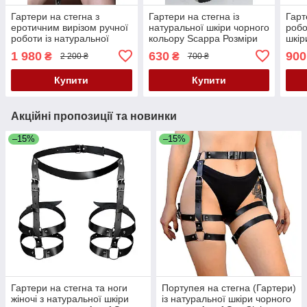
Гартери на стегна з
Гартери на стегна із
Гарт
еротичним вирізом ручної
натуральної шкіри чорного
робо
роботи із натуральної
кольору Scappa Розміри
шкір
шкіри чорного кольору
S-M-L-XL Кайф
Scap
1 980
630
900
₴
₴
2 200 ₴
700 ₴
Scappa розміри S-M-L-XL
Кай
Кайф
Купити
Купити
Акційні пропозиції та новинки
–15%
–15%
Гартери на стегна та ноги
Портупея на стегна (Гартери)
жіночі з натуральної шкіри
із натуральної шкіри чорного