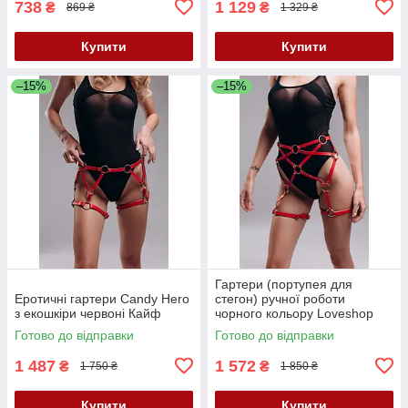
738
1 129
₴
₴
869 ₴
1 329 ₴
Купити
Купити
–15%
–15%
Гартери (портупея для
Еротичні гартери Candy Hero
стегон) ручної роботи
з екошкіри червоні Кайф
чорного кольору Loveshop
модель G 7 1 Кайф
Готово до відправки
Готово до відправки
1 487
1 572
₴
₴
1 750 ₴
1 850 ₴
Купити
Купити