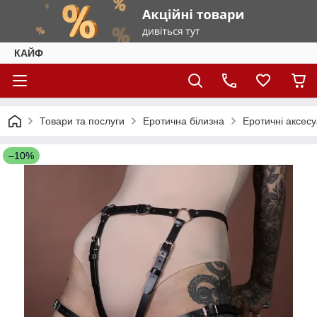
КАЙФ
Товари та послуги
Еротична білизна
Еротичні аксес
–10%