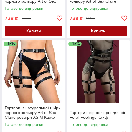
чорного кольору Art of Sex
кольору Art of Sex Claire
Melani розміри L 2XL Кайф
розміри L 2XL Кайф
Готово до відправки
Готово до відправки
738
738
₴
₴
869 ₴
869 ₴
Купити
Купити
–15%
–15%
Гартери із натуральної шкіри
чорного кольору Art of Sex
Гартери шкіряні чорні для ніг
Claire розміри XS М Кайф
Feral Feelings Кайф
Готово до відправки
Готово до відправки