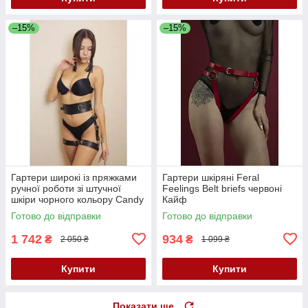
–15%
–15%
Гартери широкі із пряжками
Гартери шкіряні Feral
ручної роботи зі штучної
Feelings Belt briefs червоні
шкіри чорного кольору Candy
Кайф
Hero G4 1 розмір One Size
Готово до відправки
Готово до відправки
Кайф
1 742
934
₴
₴
2 050 ₴
1 099 ₴
Купити
Купити
Показати ще