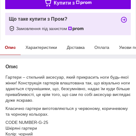
Купити з
Що таке купити з Пром?
Замовлення під захистом
Опис
Характеристики
Доставка
Оплата
Умови п
Опис
Гартери – стильний аксесуар, який прикрасить ноги будь-якої
жінки! Конструкція гартерів влаштована так, що візуально ноги
здаються стрункішими, що, безсумнівно, надає їм куди більше
привабливості, це крім того, що сам по собі аксесуар виглядає
дуже яскраво.
Класично гартери виготовляються у червоному, коричневому
та чорному кольорах.
CODE NUMBER-G-25
Шкіряні гартери
Колір: чорний