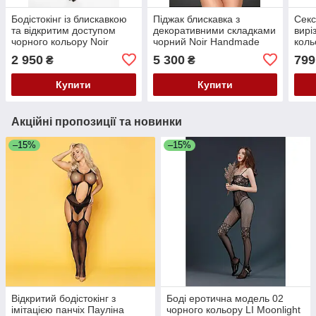
Бодістокінг із блискавкою
Піджак блискавка з
Секс
та відкритим доступом
декоративними складками
вирі
чорного кольору Noir
чорний Noir Handmade
коль
Handmade модель F316
модель F175 розмір L
Noir
2 950
5 300
799
₴
₴
розмір S Кайф
Кайф
Купити
Купити
Акційні пропозиції та новинки
–15%
–15%
Відкритий бодістокінг з
Боді еротична модель 02
імітацією панчіх Пауліна
чорного кольору LI Moonlight