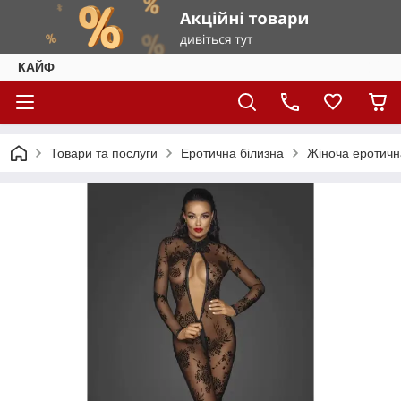
КАЙФ
Товари та послуги
Еротична білизна
Жіноча еротичн