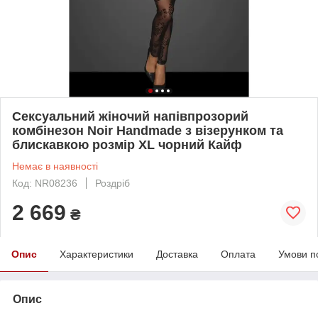
Сексуальний жіночий напівпрозорий
комбінезон Noir Handmade з візерунком та
блискавкою розмір XL чорний Кайф
Немає в наявності
Код: NR08236
Роздріб
2 669
₴
Опис
Характеристики
Доставка
Оплата
Умови п
Опис