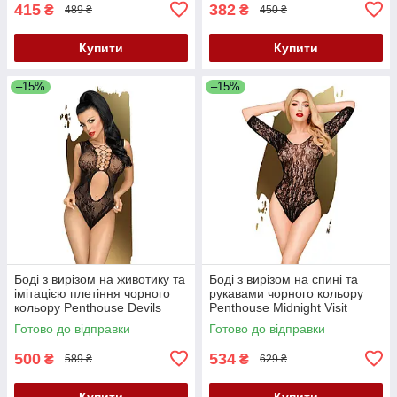
415
382
₴
₴
489 ₴
450 ₴
Купити
Купити
–15%
–15%
Боді з вирізом на животику та
Боді з вирізом на спині та
імітацією плетіння чорного
рукавами чорного кольору
кольору Penthouse Devils
Penthouse Midnight Visit
Advocate розміри S L Кайф
розміри S L Кайф
Готово до відправки
Готово до відправки
500
534
₴
₴
589 ₴
629 ₴
Купити
Купити