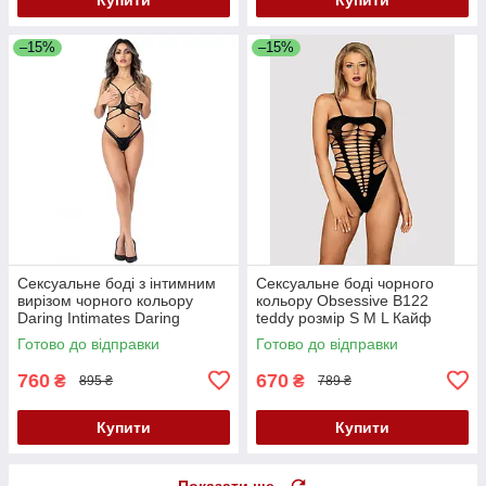
–15%
–15%
Сексуальне боді з інтимним
Сексуальне боді чорного
вирізом чорного кольору
кольору Obsessive B122
Daring Intimates Daring
teddy розмір S M L Кайф
Intimates Strappy Open Cup
Готово до відправки
Готово до відправки
Body розмір One size Кайф
760
670
₴
₴
895 ₴
789 ₴
Купити
Купити
Показати ще