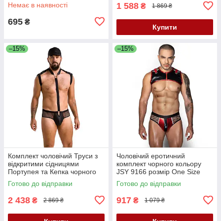
Кайф
Немає в наявності
1 588
₴
1 869 ₴
695
₴
Купити
–15%
–15%
Комплект чоловічий Труси з
Чоловічий еротичний
відкритими сідницями
комплект чорного кольору
Портупея та Кепка чорного
JSY 9166 розмір One Size
кольору Passion Set John
Кайф
Готово до відправки
Готово до відправки
black 038 розміри XXL XXXL
Кайф
2 438
917
₴
₴
2 869 ₴
1 079 ₴