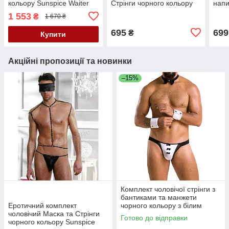
кольору Sunspice Waiter
Стрінги чорного кольору
напи
розмір S M Кайф
Sunspice Кайф
Кай
1 553
₴
1 670 ₴
695
699
₴
Купити
Акційні пропозиції та новинки
–15%
Комплект чоловічої стрінги з
бантиками та манжети
Еротичний комплект
чорного кольору з білим
чоловічий Маска та Стрінги
Passion Set Alfred black 036
Готово до відправки
чорного кольору Sunspice
розміри L XL Кайф