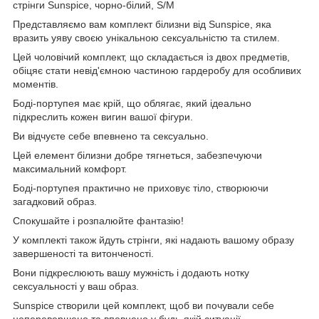
стрінги Sunspice, чорно-білий, S/M
Представляємо вам комплект білизни від Sunspice, яка
вразить уяву своєю унікальною сексуальністю та стилем.
Цей чоловічий комплект, що складається із двох предметів,
обіцяє стати невід'ємною частиною гардеробу для особливих
моментів.
Боді-портупея має крій, що облягає, який ідеально
підкреслить кожен вигин вашої фігури.
Ви відчуєте себе впевнено та сексуально.
Цей елемент білизни добре тягнеться, забезпечуючи
максимальний комфорт.
Боді-портупея практично не приховує тіло, створюючи
загадковий образ.
Спокушайте і розпалюйте фантазію!
У комплекті також йдуть стрінги, які надають вашому образу
завершеності та витонченості.
Вони підкреслюють вашу мужність і додають нотку
сексуальності у ваш образ.
Sunspice створили цей комплект, щоб ви почували себе
неперевершено та впевнено у будь-якій ситуації.