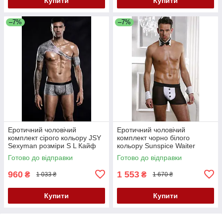
Купити
Купити
–7%
–7%
Еротичний чоловічий
Еротичний чоловічий
комплект сірого кольору JSY
комплект чорно білого
Sexyman розміри S L Кайф
кольору Sunspice Waiter
розмір S M Кайф
Готово до відправки
Готово до відправки
960
1 553
₴
₴
1 033 ₴
1 670 ₴
Купити
Купити