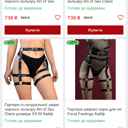
чорного кольору Art of Sex
кольору Art of Sex Claire
Melani розміри L 2XL Кайф
розміри L 2XL Кайф
Готово до відправки
Готово до відправки
738
738
₴
₴
869 ₴
869 ₴
Купити
Купити
–15%
–15%
Гартери із натуральної шкіри
чорного кольору Art of Sex
Гартери шкіряні чорні для ніг
Claire розміри XS М Кайф
Feral Feelings Кайф
Готово до відправки
Готово до відправки