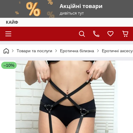
КАЙФ
Товари та послуги
Еротична білизна
Еротичні аксес
–10%