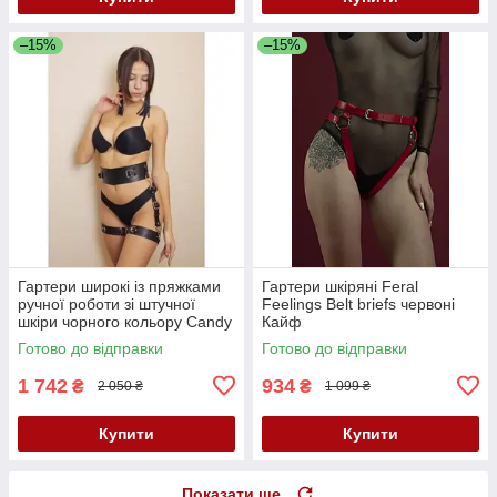
–15%
–15%
Гартери широкі із пряжками
Гартери шкіряні Feral
ручної роботи зі штучної
Feelings Belt briefs червоні
шкіри чорного кольору Candy
Кайф
Hero G4 1 розмір One Size
Готово до відправки
Готово до відправки
Кайф
1 742
934
₴
₴
2 050 ₴
1 099 ₴
Купити
Купити
Показати ще