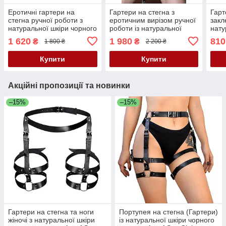
Еротичні гартери на
Гартери на стегна з
Гарт
стегна ручної роботи з
еротичним вирізом ручної
закл
натуральної шкіри чорного
роботи із натуральної
нату
кольору Scappa Розміри:
шкіри чорного кольору
коль
1 620
1 980
810
₴
₴
1 800 ₴
2 200 ₴
S-M-L-XL Кайф
Scappa розміри S-M-L-XL
S-M
Кайф
Купити
Купити
Акційні пропозиції та новинки
–15%
–15%
Гартери на стегна та ноги
Портупея на стегна (Гартери)
жіночі з натуральної шкіри
із натуральної шкіри чорного