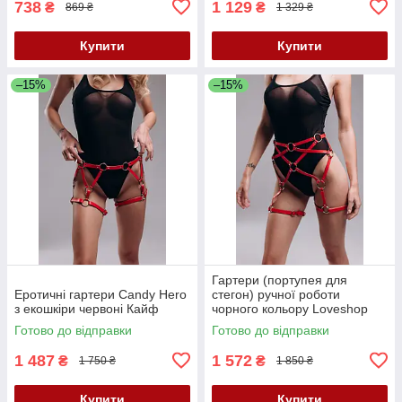
738
1 129
₴
₴
869 ₴
1 329 ₴
Купити
Купити
–15%
–15%
Гартери (портупея для
Еротичні гартери Candy Hero
стегон) ручної роботи
з екошкіри червоні Кайф
чорного кольору Loveshop
модель G 7 1 Кайф
Готово до відправки
Готово до відправки
1 487
1 572
₴
₴
1 750 ₴
1 850 ₴
Купити
Купити