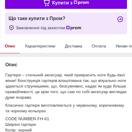
Купити з
Що таке купити з Пром?
Замовлення під захистом
Опис
Характеристики
Доставка
Оплата
Умови п
Опис
Гартери – стильний аксесуар, який прикрасить ноги будь-якої
жінки! Конструкція гартерів влаштована так, що візуально ноги
здаються стрункішими, що, безсумнівно, надає їм куди більше
привабливості, це крім того, що сам по собі аксесуар виглядає
дуже яскраво.
Класично гартери виготовляються у червоному, коричневому
та чорному кольорах.
CODE NUMBER-FH-61
Шкіряні гартери
Колір: чорний