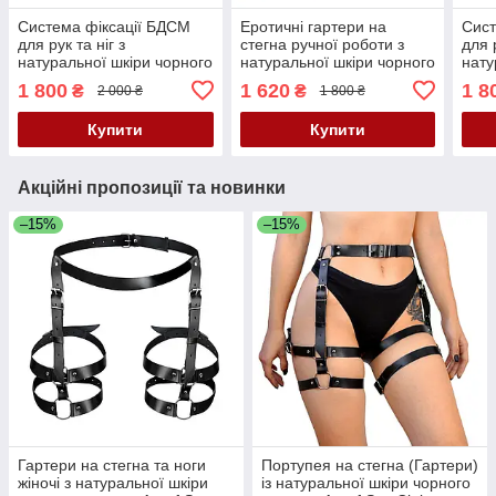
Система фіксації БДСМ
Еротичні гартери на
Сист
для рук та ніг з
стегна ручної роботи з
для р
натуральної шкіри чорного
натуральної шкіри чорного
нату
кольору з червоними
кольору Scappa Розміри:
черв
1 800
1 620
1 8
₴
₴
2 000 ₴
1 800 ₴
вставками із заклепками
S-M-L-XL Кайф
чорн
Scappa Кайф
закл
Купити
Купити
Акційні пропозиції та новинки
–15%
–15%
Гартери на стегна та ноги
Портупея на стегна (Гартери)
жіночі з натуральної шкіри
із натуральної шкіри чорного