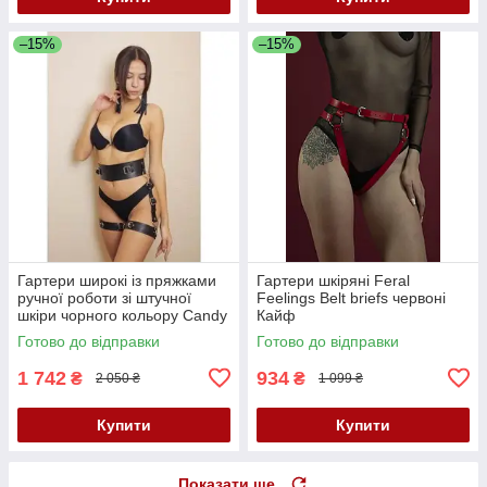
–15%
–15%
Гартери широкі із пряжками
Гартери шкіряні Feral
ручної роботи зі штучної
Feelings Belt briefs червоні
шкіри чорного кольору Candy
Кайф
Hero G4 1 розмір One Size
Готово до відправки
Готово до відправки
Кайф
1 742
934
₴
₴
2 050 ₴
1 099 ₴
Купити
Купити
Показати ще