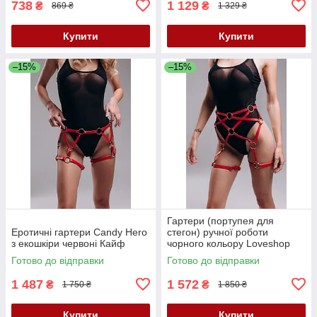
738
1 129
₴
₴
869 ₴
1 329 ₴
Купити
Купити
–15%
–15%
Гартери (портупея для
Еротичні гартери Candy Hero
стегон) ручної роботи
з екошкіри червоні Кайф
чорного кольору Loveshop
модель G 7 1 Кайф
Готово до відправки
Готово до відправки
1 487
1 572
₴
₴
1 750 ₴
1 850 ₴
Купити
Купити