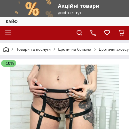
КАЙФ
Товари та послуги
Еротична білизна
Еротичні аксес
–10%