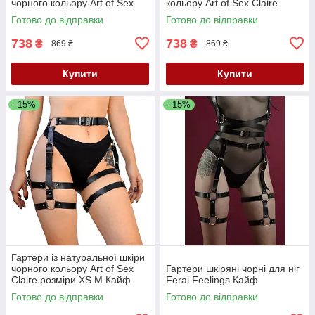
чорного кольору Art of Sex
кольору Art of Sex Claire
Melani розміри L 2XL Кайф
розміри L 2XL Кайф
Готово до відправки
Готово до відправки
738
738
₴
₴
869 ₴
869 ₴
Купити
Купити
–15%
–15%
Гартери із натуральної шкіри
чорного кольору Art of Sex
Гартери шкіряні чорні для ніг
Claire розміри XS М Кайф
Feral Feelings Кайф
Готово до відправки
Готово до відправки