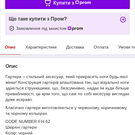
Купити з
Що таке купити з Пром?
Замовлення під захистом
Опис
Характеристики
Доставка
Оплата
Умови п
Опис
Гартери – стильний аксесуар, який прикрасить ноги будь-якої
жінки! Конструкція гартерів влаштована так, що візуально ноги
здаються стрункішими, що, безсумнівно, надає їм куди більше
привабливості, це крім того, що сам по собі аксесуар виглядає
дуже яскраво.
Класично гартери виготовляються у червоному, коричневому
та чорному кольорах.
CODE NUMBER-FH-62
Шкіряні гартери
Колір: чорний