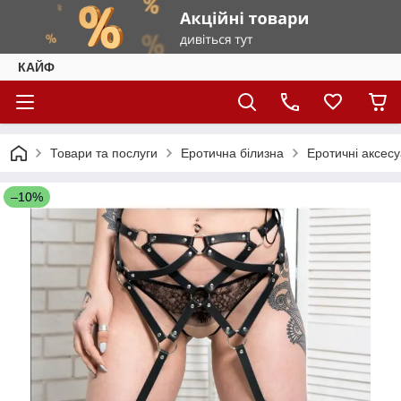
КАЙФ
Товари та послуги
Еротична білизна
Еротичні аксес
–10%