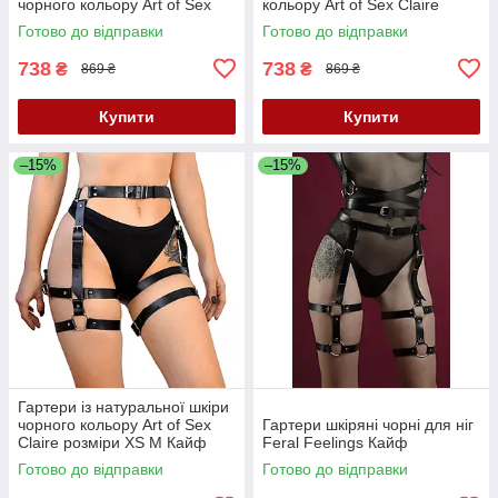
чорного кольору Art of Sex
кольору Art of Sex Claire
Melani розміри L 2XL Кайф
розміри L 2XL Кайф
Готово до відправки
Готово до відправки
738
738
₴
₴
869 ₴
869 ₴
Купити
Купити
–15%
–15%
Гартери із натуральної шкіри
чорного кольору Art of Sex
Гартери шкіряні чорні для ніг
Claire розміри XS М Кайф
Feral Feelings Кайф
Готово до відправки
Готово до відправки