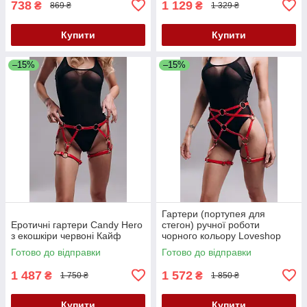
738
1 129
₴
₴
869 ₴
1 329 ₴
Купити
Купити
–15%
–15%
Гартери (портупея для
Еротичні гартери Candy Hero
стегон) ручної роботи
з екошкіри червоні Кайф
чорного кольору Loveshop
модель G 7 1 Кайф
Готово до відправки
Готово до відправки
1 487
1 572
₴
₴
1 750 ₴
1 850 ₴
Купити
Купити