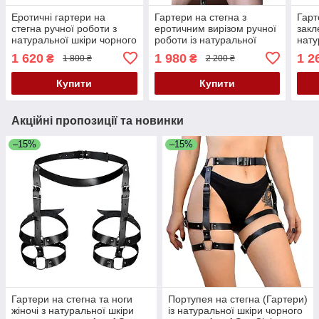
Еротичні гартери на
Гартери на стегна з
Гарт
стегна ручної роботи з
еротичним вирізом ручної
закл
натуральної шкіри чорного
роботи із натуральної
нату
кольору Scappa Розміри:
шкіри чорного кольору
коль
1 620
1 980
1 2
₴
₴
1 800 ₴
2 200 ₴
S-M-L-XL Кайф
Scappa розміри S-M-L-XL
S-M
Кайф
Купити
Купити
Акційні пропозиції та новинки
–15%
–15%
Гартери на стегна та ноги
Портупея на стегна (Гартери)
жіночі з натуральної шкіри
із натуральної шкіри чорного