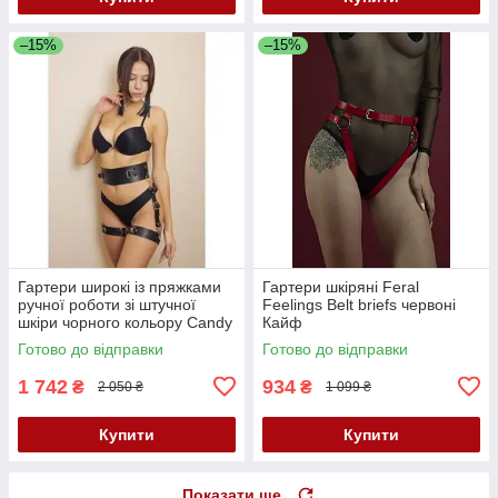
–15%
–15%
Гартери широкі із пряжками
Гартери шкіряні Feral
ручної роботи зі штучної
Feelings Belt briefs червоні
шкіри чорного кольору Candy
Кайф
Hero G4 1 розмір One Size
Готово до відправки
Готово до відправки
Кайф
1 742
934
₴
₴
2 050 ₴
1 099 ₴
Купити
Купити
Показати ще