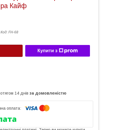
ppa Кайф
Код:
FH-68
Купити з
ротягом 14 днів
за домовленістю
 електронні платежі. Тепер ви можете купити