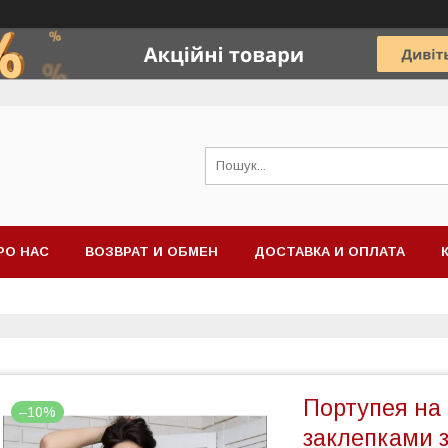
РО НАС
ВОЗВРАТ И ОБМЕН
ДОСТАВКА И ОПЛАТА
Портупея на 
–10%
заклепками з