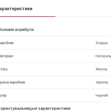
арактеристики
Основні атрибути
иробник
Scappa
атеріал
Натураль
тать
Жіноча
раїна виробник
Україна
олір
Чорний
Користувальницькі характеристики