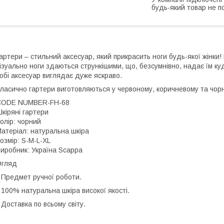
будь-який товар не п
артери – стильний аксесуар, який прикрасить ноги будь-якої жінки!
ізуально ноги здаються стрункішими, що, безсумнівно, надає їм куд
обі аксесуар виглядає дуже яскраво.
ласично гартери виготовляються у червоному, коричневому та чор
CODE NUMBER-FH-68
кіряні гартери
олір: чорний
атеріал: натуральна шкіра
озмір: S-M-L-XL
иробник: Україна Scappa
Огляд
 Предмет ручної роботи.
 100% натуральна шкіра високої якості.
 Доставка по всьому світу.