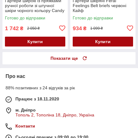
Гартери широкі із пряжками
Гартери шкіряні Feral
ручної роботи зі штучної
Feelings Belt briefs червоні
шкіри чорного кольору Candy
Кайф
Hero G4 1 розмір One Size
Готово до відправки
Готово до відправки
Кайф
1 742
934
₴
₴
2 050 ₴
1 099 ₴
Купити
Купити
Показати ще
Про нас
88% позитивних з 24 відгуків за рік
Працює з 18.11.2020
м. Дніпро
Тополь 2, Тополіна 18, Дніпро, Україна
Контакти
Сьогодні працює з 09:00 до 19:00