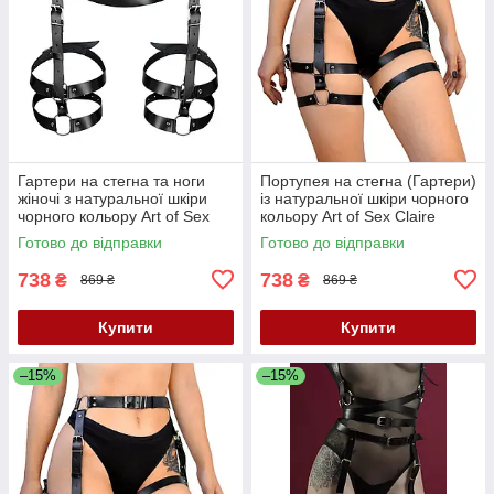
Гартери на стегна та ноги
Портупея на стегна (Гартери)
жіночі з натуральної шкіри
із натуральної шкіри чорного
чорного кольору Art of Sex
кольору Art of Sex Claire
Melani розміри L 2XL Кайф
розміри L 2XL Кайф
Готово до відправки
Готово до відправки
738
738
₴
₴
869 ₴
869 ₴
Купити
Купити
–15%
–15%