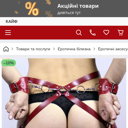
КАЙФ
Товари та послуги
Еротична білизна
Еротичні аксес
–10%