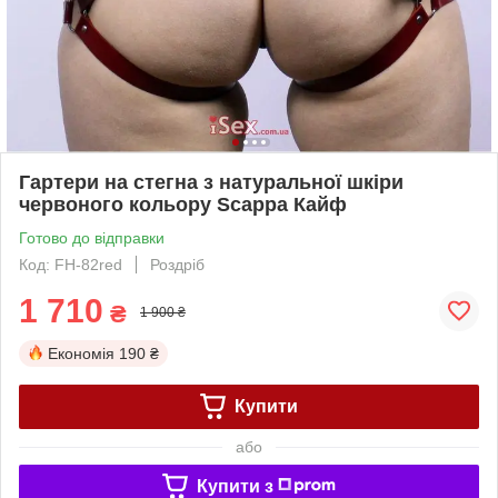
Гартери на стегна з натуральної шкіри
червоного кольору Scappa Кайф
Готово до відправки
Код: FH-82red
Роздріб
1 710
₴
1 900 ₴
Економія
190 ₴
Купити
або
Купити з