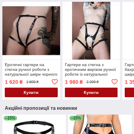
Еротичні гартери на
Гартери на стегна з
Гарт
стегна ручної роботи з
еротичним вирізом ручної
бахр
натуральної шкіри чорного
роботи із натуральної
шкір
кольору Scappa Розміри:
шкіри чорного кольору
Sca
1 620
1 980
1 3
₴
₴
1 800 ₴
2 200 ₴
S-M-L-XL Кайф
Scappa розміри S-M-L-XL
Кайф
Купити
Купити
Акційні пропозиції та новинки
–15%
–15%