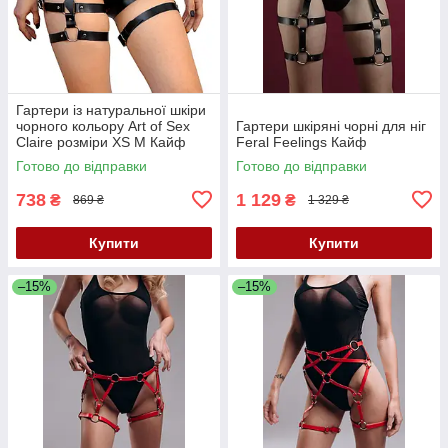
Гартери із натуральної шкіри
чорного кольору Art of Sex
Гартери шкіряні чорні для ніг
Claire розміри XS М Кайф
Feral Feelings Кайф
Готово до відправки
Готово до відправки
738
1 129
₴
₴
869 ₴
1 329 ₴
Купити
Купити
–15%
–15%