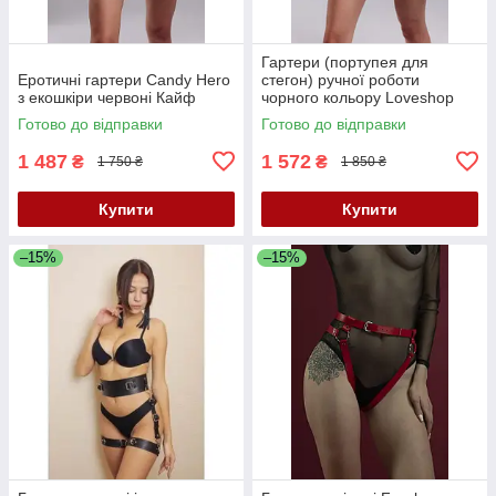
Гартери (портупея для
Еротичні гартери Candy Hero
стегон) ручної роботи
з екошкіри червоні Кайф
чорного кольору Loveshop
модель G 7 1 Кайф
Готово до відправки
Готово до відправки
1 487
1 572
₴
₴
1 750 ₴
1 850 ₴
Купити
Купити
–15%
–15%