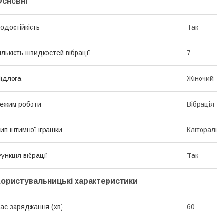
Основні
одостійкість
Так
ількість швидкостей вібрації
7
ідлога
Жіночий
ежим роботи
Вібрація
ип інтимної іграшки
Кліторал
ункція вібрації
Так
Користувальницькі характеристики
ас заряджання (хв)
60