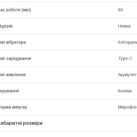
ас роботи (мін)
60
ідігрів
Немає
ип вібратора
Кліторал
ип заряджання
Type-C
ип живлення
Акумулято
ерування
Кнопки
орма випуску
Мікрофо
Габаритні розміри