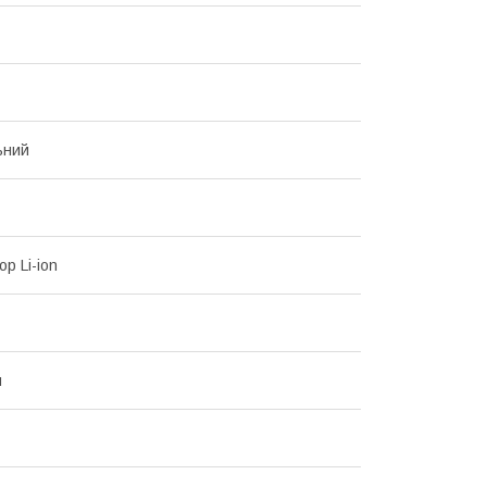
ьний
р Li-ion
н