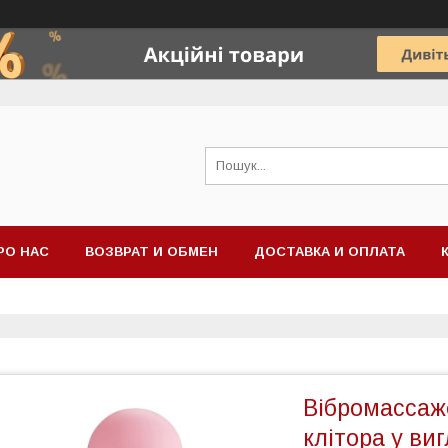
РО НАС
ВОЗВРАТ И ОБМЕН
ДОСТАВКА И ОПЛАТА
Вібромассаж
клітора у ви