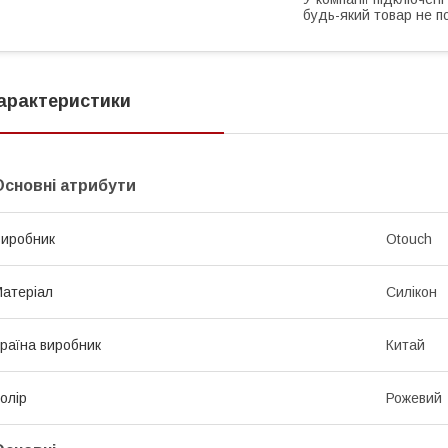
будь-який товар не п
арактеристики
Основні атрибути
иробник
Otouch
атеріал
Силікон
раїна виробник
Китай
олір
Рожевий