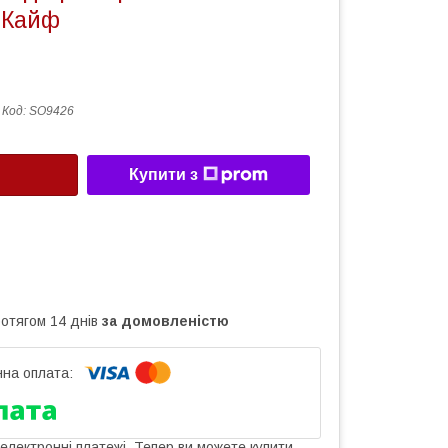
Кайф
Код:
SO9426
Купити з
ротягом 14 днів
за домовленістю
 електронні платежі. Тепер ви можете купити