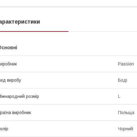
арактеристики
Основні
иробник
Passion
ид виробу
Боді
іжнародний розмір
L
раїна виробник
Польща
олір
Чорний