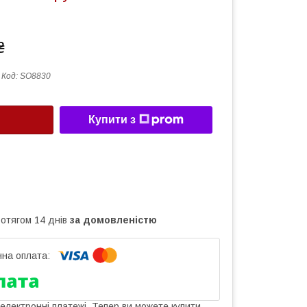
₴
Код:
SO8830
Купити з
ротягом 14 днів
за домовленістю
 електронні платежі. Тепер ви можете купити