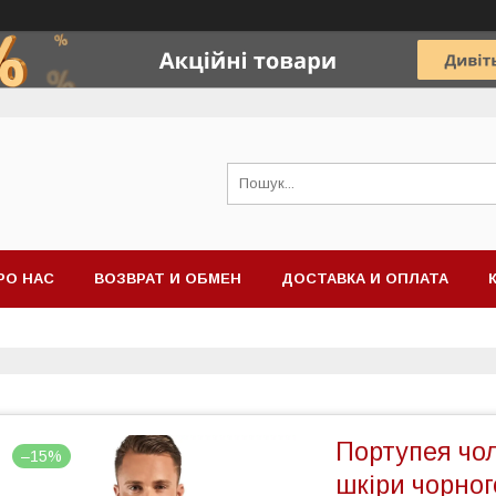
РО НАС
ВОЗВРАТ И ОБМЕН
ДОСТАВКА И ОПЛАТА
Портупея чол
–15%
шкіри чорног