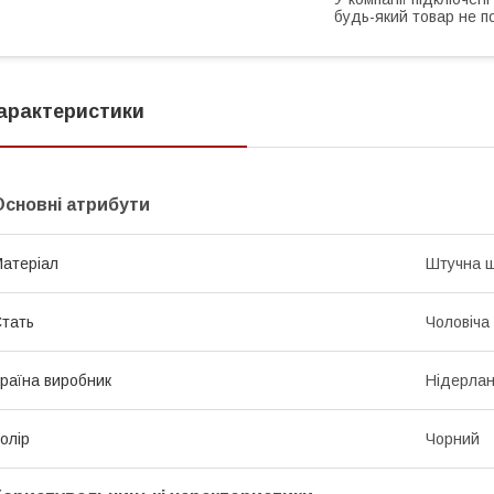
будь-який товар не п
арактеристики
Основні атрибути
атеріал
Штучна ш
тать
Чоловіча
раїна виробник
Нідерла
олір
Чорний