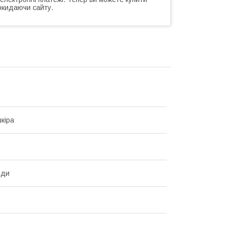
окидаючи сайту.
кіра
нди