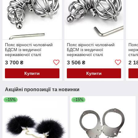
Пояс вірності чоловічий
Пояс вірності чоловічий
Пояс
БДСМ із медичної
БДСМ із медичної
нерж
нержавіючої сталі
нержавіючої сталі
стал
сріблястого кольору
сріблястого кольору
Bds
3 700
3 506
2 1
₴
₴
Bdsm4u ZA072 довжина
Bdsm4u довжина 60 мм
145 мм Кайф
Кайф
Купити
Купити
Акційні пропозиції та новинки
–15%
–15%