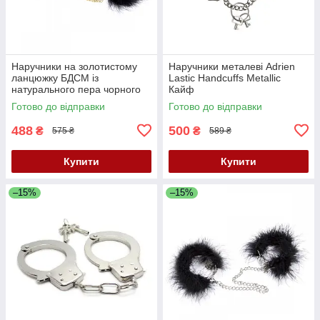
Наручники на золотистому
Наручники металеві Adrien
ланцюжку БДСМ із
Lastic Handcuffs Metallic
натурального пера чорного
Кайф
кольору DS Fetish Кайф
Готово до відправки
Готово до відправки
488
500
₴
₴
575 ₴
589 ₴
Купити
Купити
–15%
–15%