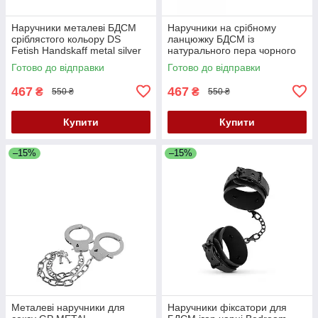
Наручники металеві БДСМ
Наручники на срібному
сріблястого кольору DS
ланцюжку БДСМ із
Fetish Handskaff metal silver
натурального пера чорного
Кайф
кольору DS Fetish Кайф
Готово до відправки
Готово до відправки
467
467
₴
₴
550 ₴
550 ₴
Купити
Купити
–15%
–15%
Металеві наручники для
Наручники фіксатори для