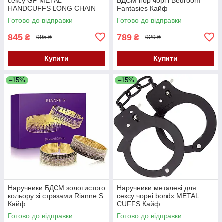
сексу GP METAL
БДСМ ігор чорні Bedroom
HANDCUFFS LONG CHAIN
Fantasies Кайф
Кайф
Готово до відправки
Готово до відправки
845
789
₴
₴
995 ₴
929 ₴
Купити
Купити
–15%
–15%
Наручники БДСМ золотистого
Наручники металеві для
кольору зі стразами Rianne S
сексу чорні bondx METAL
Кайф
CUFFS Кайф
Готово до відправки
Готово до відправки