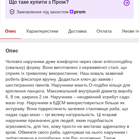
Що таке купити з Пром?
Замовлення під захистом
Опис
Характеристики
Доставка
Оплата
Умови п
Опис
Чоловічі наручники дуже комфортні через свою еліпсоподібну
(овальну) форму. Вони виготовлені з нержавіючої сталі, що
сприяє їх тривалому використанню. Наш коваль зазвичай
робить фіксатори вручну. Додається ключ до замків і
шестигранних гвинтів. Наручники мають О-подібні кільця для
кріплення ланцюга. Максимальний внутрішній діаметр виробу
6, 8 см, ширина 2 см. Наручники – неодмінний атрибут садо-
мазо ігор. Наручники в БДСМ використовуються більше як
антуражу. Вони підкреслюють залежне становище раба, що
надає садо-мазо – грі велику натуральність. Ці яскраві
наручники призначені для людей, яким подобається
агресивність, для тих, кому просто не вистачає адреналіну в
крові. Обмежте свого раба, одягнувши на нього наручники і
зафіксувавши в потрібному для Вас положенні. Також