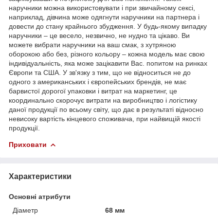
наручники можна використовувати і при звичайному сексі,
наприклад, дівчина може одягнути наручники на партнера і
довести до стану крайнього збудження. У будь-якому випадку
наручники – це весело, незвично, не нудно та цікаво. Ви
можете вибрати наручники на ваш смак, з хутряною
оборокою або без, різного кольору – кожна модель має свою
індивідуальність, яка може зацікавити Вас. попитом на ринках
Європи та США. У зв'язку з тим, що не відноситься не до
одного з американських і європейських брендів, не має
барвистої дорогої упаковки і витрат на маркетинг, це
координально скорочує витрати на виробництво і логістику
даної продукції по всьому світу, що дає в результаті відносно
невисоку вартість кінцевого споживача, при найвищій якості
продукції.
Приховати
Характеристики
Основні атрибути
Діаметр
68 мм