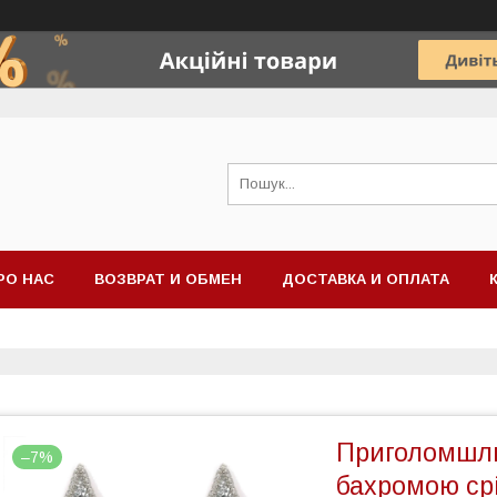
РО НАС
ВОЗВРАТ И ОБМЕН
ДОСТАВКА И ОПЛАТА
Приголомшлив
–7%
бахромою ср