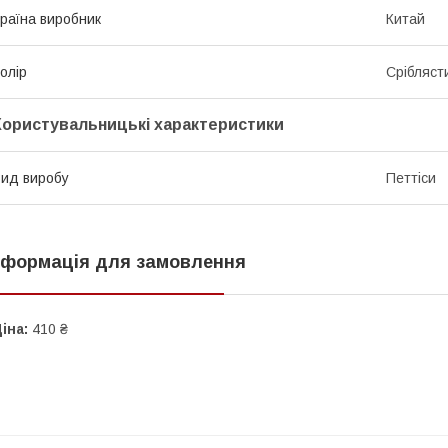
раїна виробник
Китай
олір
Срібляст
Користувальницькі характеристики
ид виробу
Петтіси
нформація для замовлення
іна:
410 ₴