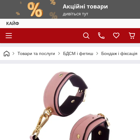
КАЙФ
Товари та послуги
БДСМ і фетиш
Бондаж і фіксація