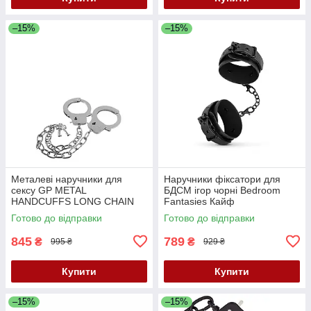
–15%
–15%
Металеві наручники для
Наручники фіксатори для
сексу GP METAL
БДСМ ігор чорні Bedroom
HANDCUFFS LONG CHAIN
Fantasies Кайф
Кайф
Готово до відправки
Готово до відправки
845
789
₴
₴
995 ₴
929 ₴
Купити
Купити
–15%
–15%