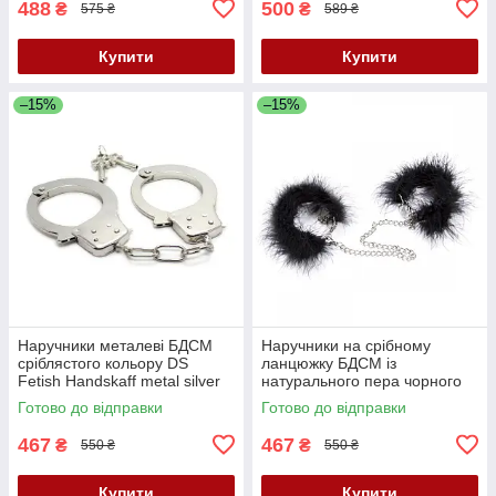
488
500
₴
₴
575 ₴
589 ₴
Купити
Купити
–15%
–15%
Наручники металеві БДСМ
Наручники на срібному
сріблястого кольору DS
ланцюжку БДСМ із
Fetish Handskaff metal silver
натурального пера чорного
Кайф
кольору DS Fetish Кайф
Готово до відправки
Готово до відправки
467
467
₴
₴
550 ₴
550 ₴
Купити
Купити