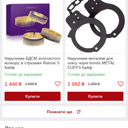
Наручники БДСМ золотистого
Наручники металеві для
кольору зі стразами Rianne S
сексу чорні bondx METAL
Кайф
CUFFS Кайф
Готово до відправки
Готово до відправки
1 440
1 062
₴
₴
1 695 ₴
1 250 ₴
Купити
Купити
Показати ще