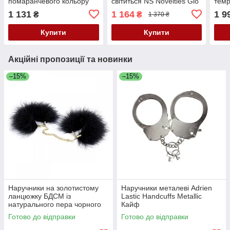
помаранчевого кольору
світиться NS Novelties Glo
темр
Vscnovelty Кайф
bondage Кайф
Tab
1 131
1 164
1 9
₴
₴
1 370 ₴
Купити
Купити
Акційні пропозиції та новинки
–15%
–15%
Наручники на золотистому
Наручники металеві Adrien
ланцюжку БДСМ із
Lastic Handcuffs Metallic
натурального пера чорного
Кайф
кольору DS Fetish Кайф
Готово до відправки
Готово до відправки