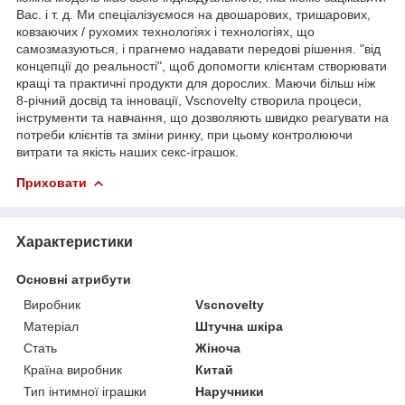
Вас. і т. д. Ми спеціалізуємося на двошарових, тришарових,
ковзаючих / рухомих технологіях і технологіях, що
самозмазуються, і прагнемо надавати передові рішення. "від
концепції до реальності", щоб допомогти клієнтам створювати
кращі та практичні продукти для дорослих. Маючи більш ніж
8-річний досвід та інновації, Vscnovelty створила процеси,
інструменти та навчання, що дозволяють швидко реагувати на
потреби клієнтів та зміни ринку, при цьому контролюючи
витрати та якість наших секс-іграшок.
Приховати
Характеристики
Основні атрибути
Виробник
Vscnovelty
Матеріал
Штучна шкіра
Стать
Жіноча
Країна виробник
Китай
Тип інтимної іграшки
Наручники