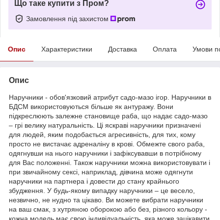
Що таке купити з Пром?
Замовлення під захистом
Опис
Характеристики
Доставка
Оплата
Умови п
Опис
Наручники - обов'язковий атрибут садо-мазо ігор. Наручники в
БДСМ використовуються більше як антуражу. Вони
підкреслюють залежне становище раба, що надає садо-мазо
– грі велику натуральність. Ці яскраві наручники призначені
для людей, яким подобається агресивність, для тих, кому
просто не вистачає адреналіну в крові. Обмежте свого раба,
одягнувши на нього наручники і зафіксувавши в потрібному
для Вас положенні. Також наручники можна використовувати і
при звичайному сексі, наприклад, дівчина може одягнути
наручники на партнера і довести до стану крайнього
збудження. У будь-якому випадку наручники – це весело,
незвично, не нудно та цікаво. Ви можете вибрати наручники
на ваш смак, з хутряною оборокою або без, різного кольору -
кожна модель має свою індивідуальність, яка може зацікавити