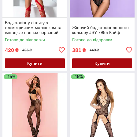
Бодістокінг у сіточку з
геометричним малюнком та
Жіночий бодістокінг чорного
імітацією панчох червоний
кольору JSY 7955 Кайф
Passion модель BS060
Готово до відправки
Готово до відправки
розміри S М L Кайф
420
381
₴
₴
495 ₴
449 ₴
Купити
Купити
–15%
–15%