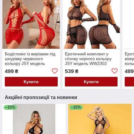
Бодістокінг із вирізами під
Еротичний комплект у
Ерот
шнурівку червоного
сіточку чорного кольору
візе
кольору JSY модель
JSY модель WW2302
коль
WW7002-R розмір One
розмір One Size Кайф
WW70
499
539
489
₴
₴
Size Кайф
Кай
Купити
Купити
Акційні пропозиції та новинки
–15%
–15%