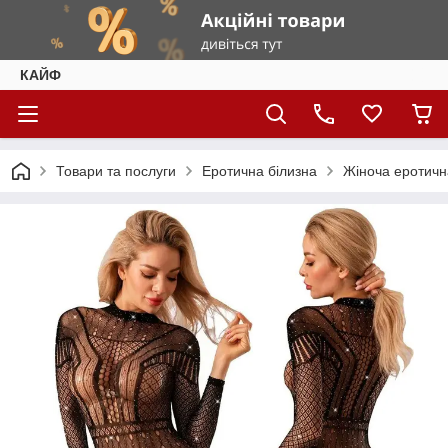
КАЙФ
Товари та послуги
Еротична білизна
Жіноча еротичн