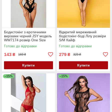
Бодистокінг з еротичними
Відкритий мереживний
вирізами чорний JSY модель
бодістокінг-боді Лілу розміри
WW7174 розмір One Size
S/M Кайф
Кайф
Готово до відправки
Готово до відправки
143
279
₴
₴
169 ₴
329 ₴
Купити
Купити
–15%
–15%