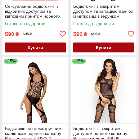
Сексуальний бодістокінг із
Бодістокінг з відкритим
відкритим доступом та
доступом та імітацією панчох
квітковим принтом чорного
із квітковим візерунком
кольору Leg Avenue розмір
чорного кольору Passion
Готово до відправки
Готово до відправки
Оne size Кайф
модель BS017 розміри S M L
590
590
₴
₴
695 ₴
695 ₴
Купити
Купити
–15%
–15%
Бодістокінг із геометричним
Бодістокінг із відкритим
малюнком чорного кольору
доступом чорного кольору
Passion модель BS060
Passion модель BS008