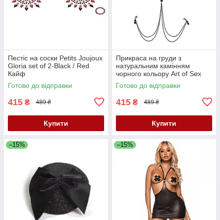
Пестіс на соски Petits Joujoux
Прикраса на груди з
Gloria set of 2-Black / Red
натуральним камінням
Кайф
чорного кольору Art of Sex
Кайф
Готово до відправки
Готово до відправки
415
415
₴
₴
489 ₴
489 ₴
Купити
Купити
–15%
–15%