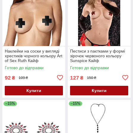
Наклейки на соски у вигляді
Пестиси з паєтками у формі
хрестиків чорного кольору Art
зірочок червоного кольору
of Sex Ruth Кайф
Sunspice Кайф
Готово до відправки
Готово до відправки
92
127
₴
₴
109 ₴
150 ₴
Купити
Купити
–15%
–15%