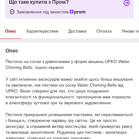
Що таке купити з Пром?
Замовлення під захистом
Опис
Характеристики
Доставка
Оплата
Умови п
Опис
Пестиси на соски з дзвіночками у формі вишень UPKO Water
Chiming Bells, чорно-червоні
У світі інтимних аксесуарів важко знайти щось більш вишукане
та хвилююче, ніж пестики на соску Water Chiming Bells від
UPKO. Вони створені для тих, хто цінує поєднання
елегантності та функціональності, пропонуючи вам поринути
в атмосферу чуттєвої гри та звукового задоволення.
Пестиси прикрашені розкішними паєтками, які переливаються
і блищать, створюючи чарівну гру світла. Це не просто
аксесуар, а справжній витвір мистецтва, який привертає увагу
та викликає захоплення. Родзинка цих пестиків - мініатюрні
дзвіночки, підвішені на тонкому ланцюжку.