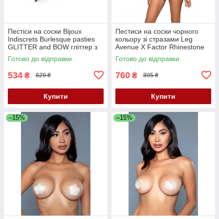
Пестіси на соски Bijoux
Пестиси на соски чорного
Indiscrets Burlesque pasties
кольору зі стразами Leg
GLITTER and BOW гліттер з
Avenue X Factor Rhinestone
бантиком Кайф
Nipple Covers розмір Оne size
Готово до відправки
Готово до відправки
Кайф
534
760
₴
₴
629 ₴
895 ₴
Купити
Купити
–15%
–15%