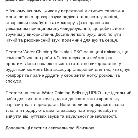
У їхньому ясному і живому передзвоні міститься справжня
магія: легкі та прозорі звуки радісно танцюють у повітрі,
створюючи незабутню атмосферу. Дзвін працює за
унікальним принципом звуковидобування, що робить його
зручним у використанні. Досить легкого руху, щоб почути
чіткий та резонансний звук, приємний для вух та серця.
Пестиси Water Chiming Bells від UPKO оснащені плівкою, що
самоклеїться, що робить їх застосування неймовірно
простим. Легко наклеюються та готові до використання у
будь-який момент. Цей аксесуар створений для тих, хто цінує
комфорт та прагне додати у своє життя нотку розкоші та
спокуси.
Пестиси на соски Water Chiming Bells від UPKO - це ідеальний
вибір для тих, хто хоче додати до свого життя крапельку
чарівництва та пристрасті. Вони не лише прикрасять ваше
тіло, а й подарують вам та вашому партнеру незабутні
відчуття від чуттєвих звуків та візуальної привабливості.
Доповніть ці пестиси сексуальною білизною.