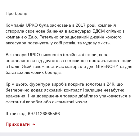
Про бренд:
Компанія UPKO була заснована в 2017 році, компанія
створила своє нове бачення в аксесуарах БДСМ спільно з
компанією Zalo. Ретельно опрацьований дизайн кожного
аксесуара поєднують у собі розкіш та чудову якість.
Всі товари UPKO виконані з італійської шкіри, вона
поставляється від другого за величиною постачальника шкіри
в Італії. Який також постачає матеріали для GIVENCHY та для
багатьох люксових брендів.
Крім цього, фурнітура виробів покрита золотом в 24К, що
безперечно додає яскравий контраст і залишає незабутнє
враження. І на довершення товари дбайливо упаковуються в
елегантні коробки або оксамитові чохли.
Штрихкод: 6971126865566
Приховати