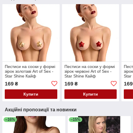
Пестиси на соски у формі
Пестиси на соски у формі
Пест
зірок золотаві Art of Sex -
зірок червоні Art of Sex -
зірок
Star Shine Кайф
Star Shine Кайф
Star
169
169
169
₴
₴
Купити
Купити
Акційні пропозиції та новинки
–16%
–15%