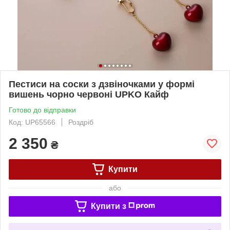
Пестиси на соски з дзвіночками у формі
вишень чорно червоні UPKO Кайф
Готово до відправки
Код: UP65566
Роздріб
2 350
₴
Купити
або
Купити з