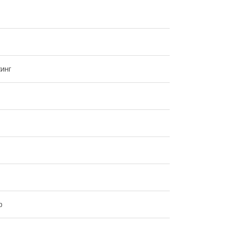
инг
р