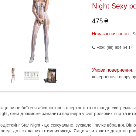
Night Sexy р
475 ₴
Немає в наявності
К
+380 (99) 904-54-14
повернення товару п
кщо ви не боїтеся абсолютної відвертості та готові до екстремальн
ight, який допоможе заманити партнера у світ рольових ігор та інтр
одістокінг Star Night - це сексуальне, зухвале і палке вбрання. Ві
оступ до всіх ваших інтимних місць. Якщо ж ви хочете додати трох