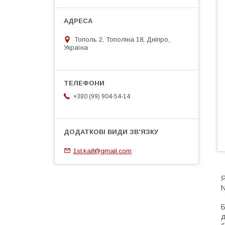
Тополь 2, Тополіна 18, Дніпро,
Україна
+380 (99) 904-54-14
1st.kaif@gmail.com
Я
N
Б
д