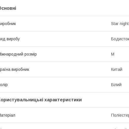
Основні
иробник
Star night
ид виробу
Бодисток
іжнародний розмір
M
раїна виробник
Китай
олір
Білий
Користувальницькі характеристики
атеріал
Поліесте