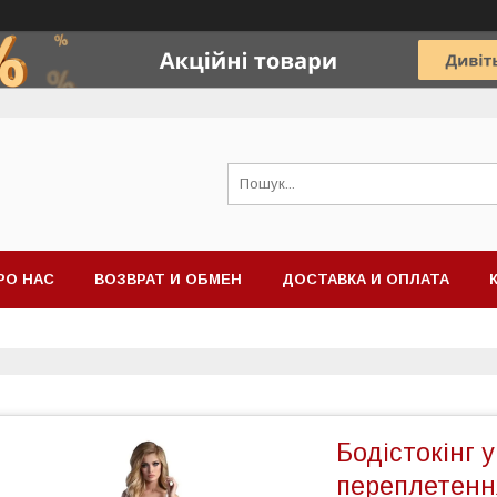
РО НАС
ВОЗВРАТ И ОБМЕН
ДОСТАВКА И ОПЛАТА
Бодістокінг 
переплетення