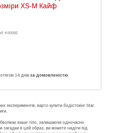
озміри XS-M Кайф
од:
H30082
ротягом 14 днів
за домовленістю
их експериментів, варто купити бодістокінг Star
иги.
н обволікає ваше тіло, залишаючи одночасно
и загадки в цей образ, ви можете надіти під