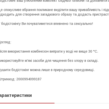
одістокінг ваш улюблений комплект спідньої білизни та доповнити 
е спокусливе вбрання покликане виділити вашу привабливість і пі
ідходить для створення загадкового образу та додасть пристрасті 
 бодістокінгу Ви почуватиметеся впевнено та сексуально!
огляд:
ісля використання комбінезон випрати у воді не вище 30 °C.
икористовуйте м'які засоби для чищення без хлору в складі.
ушити бодістокінг можна лише в природному середовищі.
трихкод: 2000994099187
арактеристики