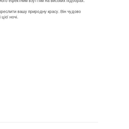
його ефектним взуттям на високих підборах.
дкреслити вашу природну красу. Він чудово
цієї ночі.