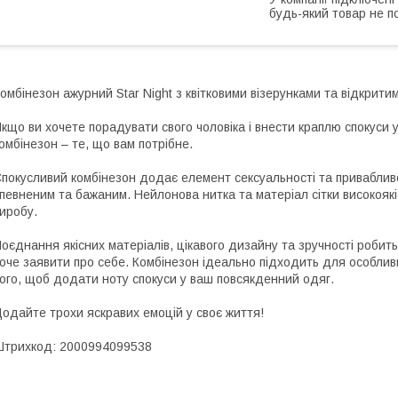
будь-який товар не п
омбінезон ажурний Star Night з квітковими візерунками та відкрити
кщо ви хочете порадувати свого чоловіка і внести краплю спокуси у
омбінезон – те, що вам потрібне.
покусливий комбінезон додає елемент сексуальності та приваблив
певненим та бажаним. Нейлонова нитка та матеріал сітки високоякі
иробу.
оєднання якісних матеріалів, цікавого дизайну та зручності роби
оче заявити про себе. Комбінезон ідеально підходить для особлив
ого, щоб додати ноту спокуси у ваш повсякденний одяг.
одайте трохи яскравих емоцій у своє життя!
трихкод: 2000994099538