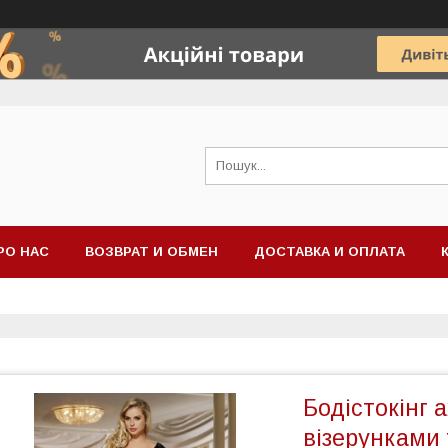
РО НАС
ВОЗВРАТ И ОБМЕН
ДОСТАВКА И ОПЛАТА
Бодістокінг 
візерунками