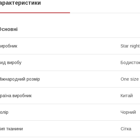
арактеристики
Основні
иробник
Star night
ид виробу
Бодисток
іжнародний розмір
One size
раїна виробник
Китай
олір
Чорний
ип тканини
Сітка