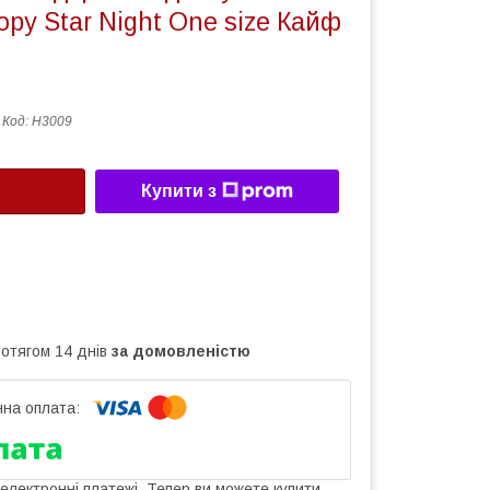
ору Star Night One size Кайф
Код:
H3009
Купити з
ротягом 14 днів
за домовленістю
 електронні платежі. Тепер ви можете купити