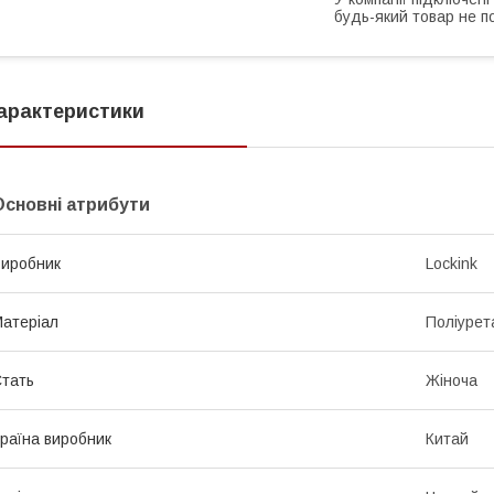
будь-який товар не п
арактеристики
Основні атрибути
иробник
Lockink
атеріал
Поліурет
тать
Жіноча
раїна виробник
Китай