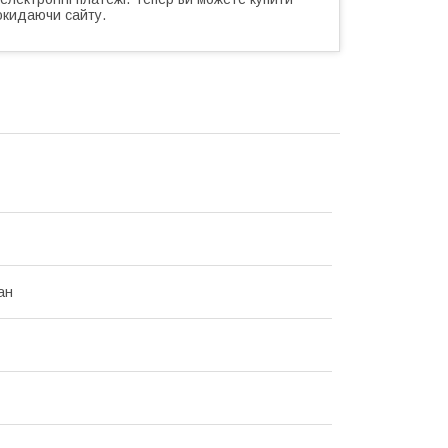
окидаючи сайту.
ан