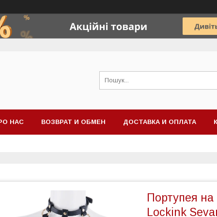
РО НАС
ВОЗВРАТ И ОБМЕН
ДОСТАВКА И ОПЛАТА
Портупея на 
Lockink Seva