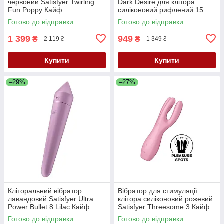
червоний Satisfyer Twirling
Dark Desire для клітора
Fun Poppy Кайф
силіконовий рифлений 15
режимів Кайф
Готово до відправки
Готово до відправки
1 399
949
₴
₴
2 119 ₴
1 349 ₴
Купити
Купити
–29%
–27%
Кліторальний вібратор
Вібратор для стимуляції
лавандовий Satisfyer Ultra
клітора силіконовий рожевий
Power Bullet 8 Lilac Кайф
Satisfyer Threesome 3 Кайф
Готово до відправки
Готово до відправки