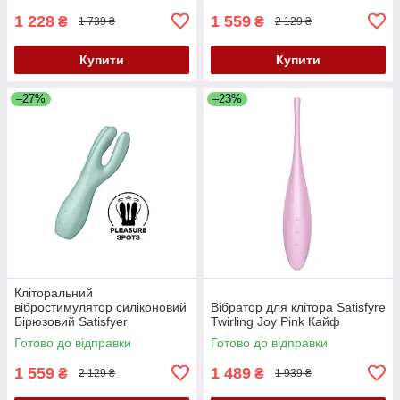
1 228
1 559
₴
₴
1 739 ₴
2 129 ₴
Купити
Купити
–27%
–23%
Кліторальний
вібростимулятор силіконовий
Вібратор для клітора Satisfyre
Бірюзовий Satisfyer
Twirling Joy Pink Кайф
Threesome 3 Кайф
Готово до відправки
Готово до відправки
1 559
1 489
₴
₴
2 129 ₴
1 939 ₴