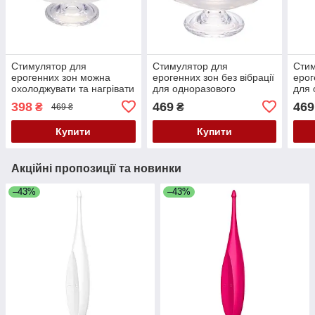
Стимулятор для
Стимулятор для
Стим
ерогенних зон можна
ерогенних зон без вібрації
ерог
охолоджувати та нагрівати
для одноразового
для 
прозорого кольору IROHA
використання прозорого
вико
398
469
469
₴
₴
469 ₴
Petit Coral Кайф
кольору IROHA Petit Plum
коль
Кайф
Кай
Купити
Купити
Акційні пропозиції та новинки
–43%
–43%