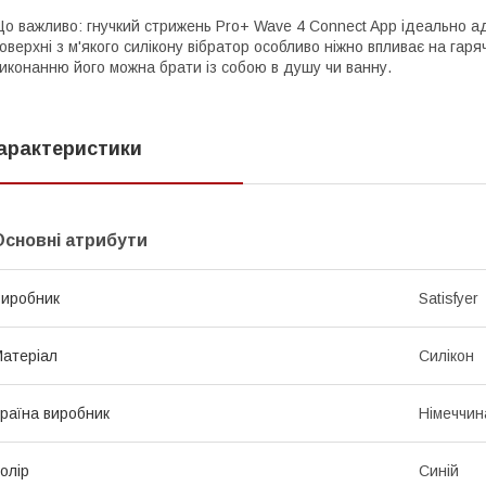
о важливо: гнучкий стрижень Pro+ Wave 4 Connect App ідеально ада
оверхні з м'якого силікону вібратор особливо ніжно впливає на гар
иконанню його можна брати із собою в душу чи ванну.
арактеристики
Основні атрибути
иробник
Satisfyer
атеріал
Силікон
раїна виробник
Німеччин
олір
Синій