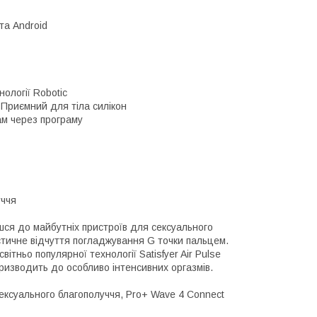
та Android
ології Robotic
 Приємний для тіла силікон
ам через програму
уччя
сешся до майбутніх пристроїв для сексуального
істичне відчуття погладжування G точки пальцем.
тньо популярної технології Satisfyer Air Pulse
призводить до особливо інтенсивних оргазмів.
 сексуального благополуччя, Pro+ Wave 4 Connect