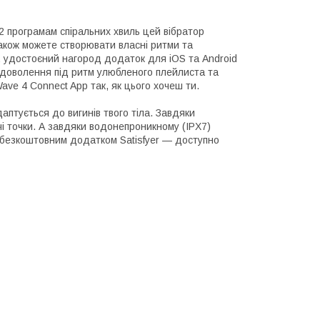
2 програмам спіральних хвиль цей вібратор
акож можете створювати власні ритми та
й, удостоєний нагород додаток для iOS та Android
адоволення під ритм улюбленого плейлиста та
ave 4 Connect App так, як цього хочеш ти.
птується до вигинів твого тіла. Завдяки
ячі точки. А завдяки водонепроникному (IPX7)
з безкоштовним додатком Satisfyer — доступно