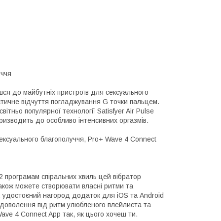
уччя
сешся до майбутніх пристроїв для сексуального
істичне відчуття погладжування G точки пальцем.
тньо популярної технології Satisfyer Air Pulse
призводить до особливо інтенсивних оргазмів.
 сексуального благополуччя, Pro+ Wave 4 Connect
2 програмам спіральних хвиль цей вібратор
акож можете створювати власні ритми та
й, удостоєний нагород додаток для iOS та Android
адоволення під ритм улюбленого плейлиста та
ave 4 Connect App так, як цього хочеш ти.