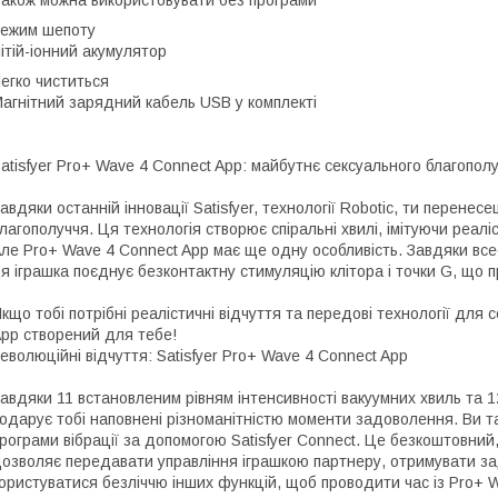
акож можна використовувати без програми
ежим шепоту
ітій-іонний акумулятор
егко чиститься
агнітний зарядний кабель USB у комплекті
atisfyer Pro+ Wave 4 Connect App: майбутнє сексуального благопол
авдяки останній інновації Satisfyer, технології Robotic, ти перене
лагополуччя. Ця технологія створює спіральні хвилі, імітуючи реал
ле Pro+ Wave 4 Connect App має ще одну особливість. Завдяки всесві
я іграшка поєднує безконтактну стимуляцію клітора і точки G, що 
кщо тобі потрібні реалістичні відчуття та передові технології для
pp створений для тебе!
еволюційні відчуття: Satisfyer Pro+ Wave 4 Connect App
авдяки 11 встановленим рівням інтенсивності вакуумних хвиль та 1
одарує тобі наповнені різноманітністю моменти задоволення. Ви т
рограми вібрації за допомогою Satisfyer Connect. Це безкоштовни
озволяє передавати управління іграшкою партнеру, отримувати з
ористуватися безліччю інших функцій, щоб проводити час із Pro+ W