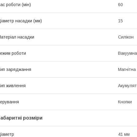
ас роботи (мін)
60
іаметр насадки (мм)
15
атеріал насадки
Силікон
ежим роботи
Вакуумна
ип заряджання
Магнітна
ип живлення
Акумулято
ерування
Кнопки
Габаритні розміри
іаметр
41 мм