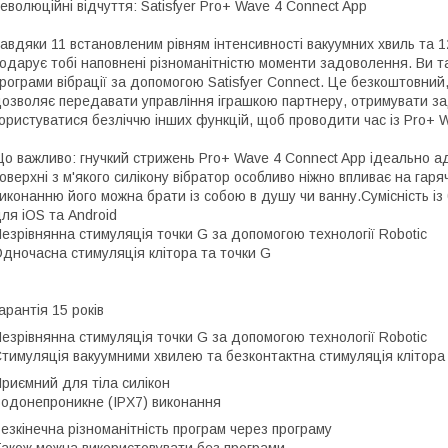
еволюційні відчуття: Satisfyer Pro+ Wave 4 Connect App
авдяки 11 встановленим рівням інтенсивності вакуумних хвиль та 1
одарує тобі наповнені різноманітністю моменти задоволення. Ви т
рограми вібрації за допомогою Satisfyer Connect. Це безкоштовни
озволяє передавати управління іграшкою партнеру, отримувати з
ористуватися безліччю інших функцій, щоб проводити час із Pro+ W
о важливо: гнучкий стрижень Pro+ Wave 4 Connect App ідеально ада
оверхні з м'якого силікону вібратор особливо ніжно впливає на гар
иконанню його можна брати із собою в душу чи ванну.Сумісність і
ля iOS та Android
езрівнянна стимуляція точки G за допомогою технології Robotic
дночасна стимуляція клітора та точки G
арантія 15 років
езрівнянна стимуляція точки G за допомогою технології Robotic
тимуляція вакуумними хвилею та безконтактна стимуляція клітора
риємний для тіла силікон
одонепроникне (IPX7) виконання
езкінечна різноманітність програм через програму