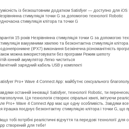
умісність із безкоштовним додатком Satisfyer — доступно для iOS 
езрівнянна стимуляція точки G за допомогою технології Robotic
дночасна стимуляція клітора та точки G
арантія 15 років Незрівнянна стимуляція точки G за допомогою техн
тимуляція вакуумними хвилею та безконтактна стимуляція клітора
одонепроникне (IPX7) виконання Безкінечна різноманітність прогр
акож можна використовувати без програми Режим шепоту
ітій-іонний акумулятор Легко чиститься
агнітний зарядний кабель USB у комплекті
atisfyer Pro+ Wave 4 Connect App: майбутнє сексуального благопол
авдяки останній інновації Satisfyer, технології Robotic, ти перене
лагополуччя. Ця технологія створює спіральні хвилі, імітуючи реал
ле Pro+ Wave 4 Connect App має ще одну особливість. Завдяки всесві
я іграшка поєднує безконтактну стимуляцію клітора і точки G, що 
кщо тобі потрібні реалістичні відчуття та передові технології для
pp створений для тебе!