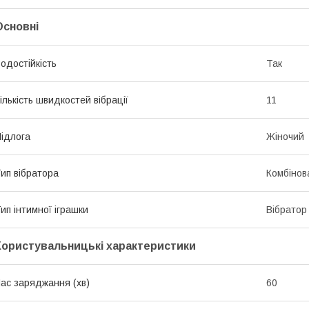
Основні
одостійкість
Так
ількість швидкостей вібрації
11
ідлога
Жіночий
ип вібратора
Комбінов
ип інтимної іграшки
Вібратор
Користувальницькі характеристики
ас заряджання (хв)
60