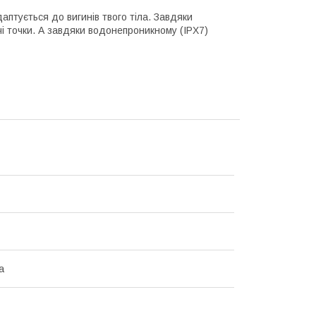
птується до вигинів твого тіла. Завдяки
ячі точки. А завдяки водонепроникному (IPX7)
а