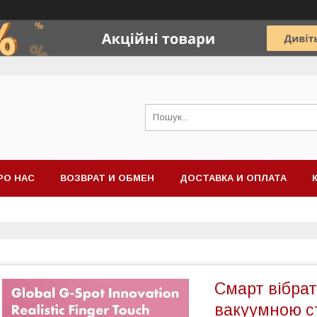
РО НАС
ВОЗВРАТ И ОБМЕН
ДОСТАВКА И ОПЛАТА
Смарт вібрат
вакуумною с