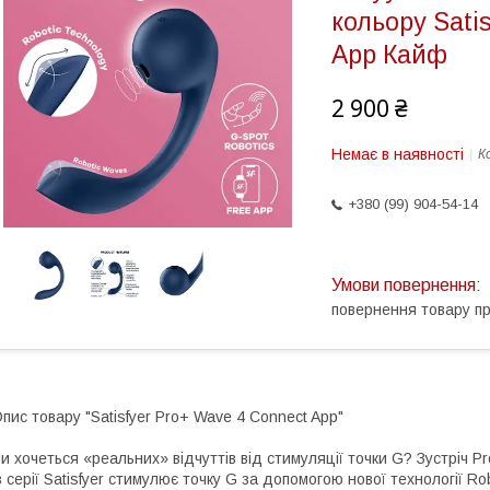
кольору Sati
App Кайф
2 900 ₴
Немає в наявності
К
+380 (99) 904-54-14
повернення товару п
пис товару "Satisfyer Pro+ Wave 4 Connect App"
и хочеться «реальних» відчуттів від стимуляції точки G? Зустріч 
з серії Satisfyer стимулює точку G за допомогою нової технології Robo