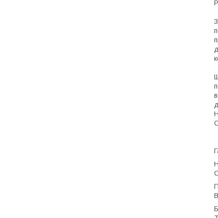
Р
З
п
п
д
к
Щ
п
в
д
Н
О
Г
Н
С
П
В
Б