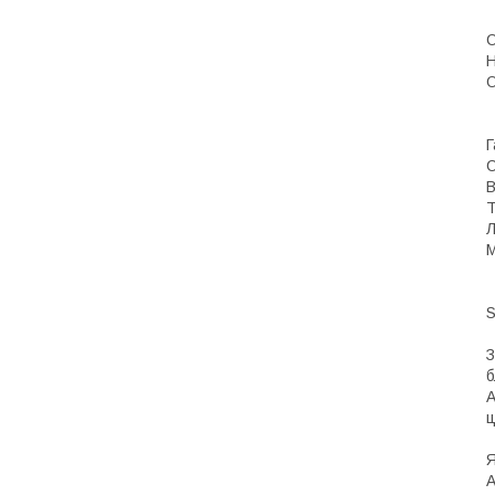
С
Н
О
Г
С
В
Т
Л
М
S
З
б
А
ц
Я
A