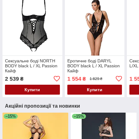
Сексуальне боді NORTH
Еротичне боді DARYL
Секс
BODY black L / XL Passion
BODY black L / XL Passion
L/XL
Кайф
Кайф
2 539
1 554
1 5
₴
₴
1 829 ₴
Купити
Купити
Акційні пропозиції та новинки
–15%
–15%