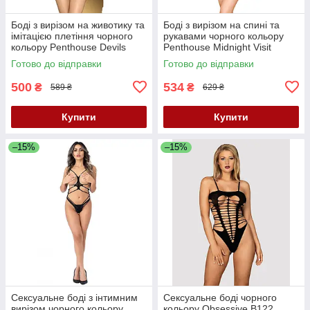
Боді з вирізом на животику та
Боді з вирізом на спині та
імітацією плетіння чорного
рукавами чорного кольору
кольору Penthouse Devils
Penthouse Midnight Visit
Advocate розміри S L Кайф
розміри S L Кайф
Готово до відправки
Готово до відправки
500
534
₴
₴
589 ₴
629 ₴
Купити
Купити
–15%
–15%
Сексуальне боді з інтимним
Сексуальне боді чорного
вирізом чорного кольору
кольору Obsessive B122