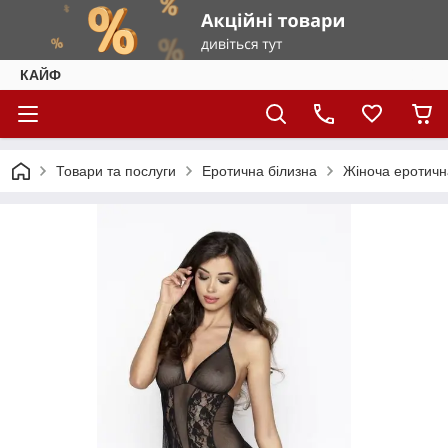
КАЙФ
Товари та послуги
Еротична білизна
Жіноча еротичн