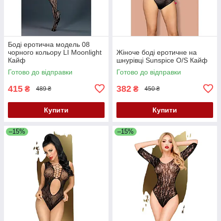
Боді еротична модель 08
чорного кольору LI Moonlight
Жіноче боді еротичне на
Кайф
шнурівці Sunspice O/S Кайф
Готово до відправки
Готово до відправки
415
382
₴
₴
489 ₴
450 ₴
Купити
Купити
–15%
–15%