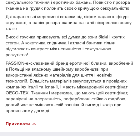
сексуального тяжіння і еротичних бажань. Повністю прозора
тканина на грудях полонить своєю кричущою сексуальністю!
Дві паралельні мереживні вставки під ліфом надають фігурі
стрункості, а напівпрозора тканина на талії підкреслює осину
талію.
Високі трусики приковують всі думки до зони бікіні і крутих
стегон. А кокетлива спідничка і атласні бантики тільки
підсилюють контраст між невинністю і сексуальною
розкутістю!
PASSION-ексклюзивний бренд еротичної білизни, вироблений
в Польщі на власному швейному виробництві при
використанні якісних матеріалів для шиття і новітніх
технологій. Більшість матеріалів закуповується в провідних
компаніях Італії та Іспанії, і мають міжнародний сертифікат
OECO-TEX. Тканини і мережива, що мають цей сертифікат,
перевірені на алергенність, пофарбовані стійкою фарбою,
довгий час не змінюють свій зовнішній вигляд і колір при
правильному догляді.
Приховати